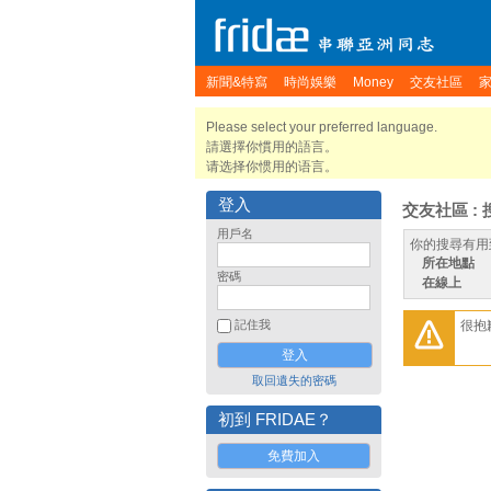
新聞&特寫
時尚娛樂
Money
交友社區
Please select your preferred language.
請選擇你慣用的語言。
请选择你惯用的语言。
登入
交友社區 : 
用戶名
你的搜尋有用
所在地點
密碼
在線上
很抱
記住我
取回遺失的密碼
初到 FRIDAE？
免費加入