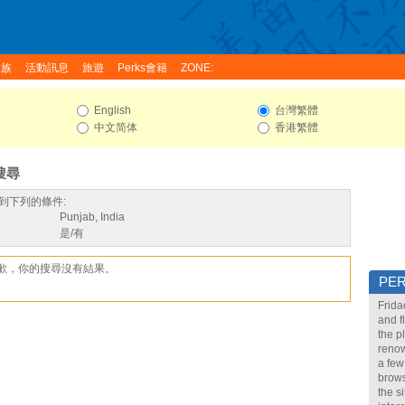
家族
活動訊息
旅遊
Perks會籍
ZONE:
English
台灣繁體
中文简体
香港繁體
搜尋
到下列的條件:
Punjab, India
是/有
歉，你的搜尋沒有結果。
PE
Frida
and f
the p
renow
a few
brows
the s