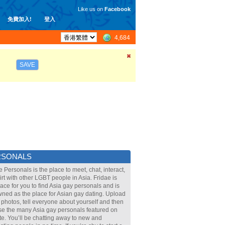
Like us on
Facebook
免費加入!
登入
4,684
SAVE
RSONALS
e Personals is the place to meet, chat, interact,
lirt with other LGBT people in Asia. Fridae is
lace for you to find Asia gay personals and is
ned as the place for Asian gay dating. Upload
 photos, tell everyone about yourself and then
e the many Asia gay personals featured on
ite. You’ll be chatting away to new and