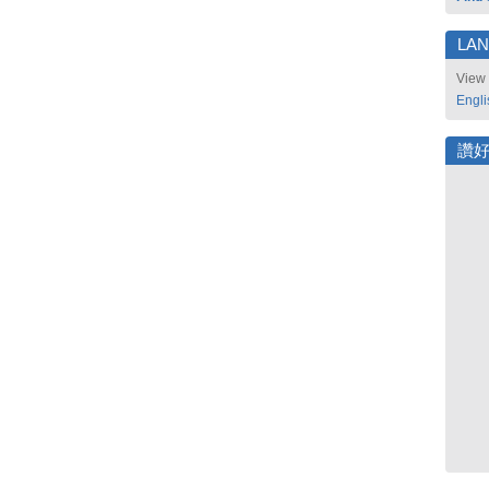
LA
View 
Engli
讚