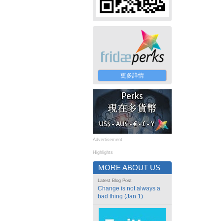
更多詳情
Advertisement
Highlights
MORE ABOUT US
Latest Blog Post
Change is not always a
bad thing (Jan 1)