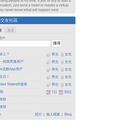
sting people in no time. If you’re shy to start a
rsation, just send a heart or maybe a virtual
 You never know what will happen next.
尋交友社區
用
基本
用戶
線上？
男生
女生
－偵測周邊用戶
男生
女生
dae流動App用戶
男生
女生
生日！
男生
女生
ited States的遊客
男生
女生
員!
7日
30日
搜尋
搜尋
h
照片
|
個人檔案
|
Blog