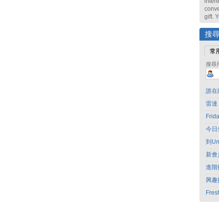
intere
conve
gift.
搜
常
搜尋
誰在
雷達
Fri
今日
到Un
新會
進階
興趣
Fres