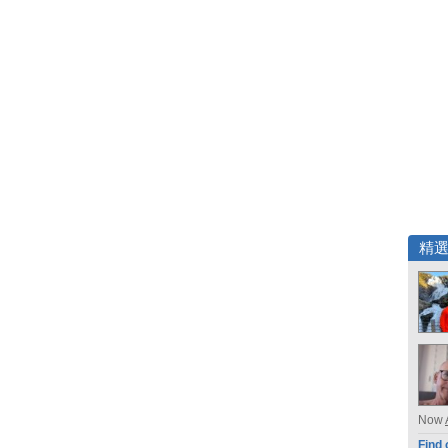
精
Now
Find 