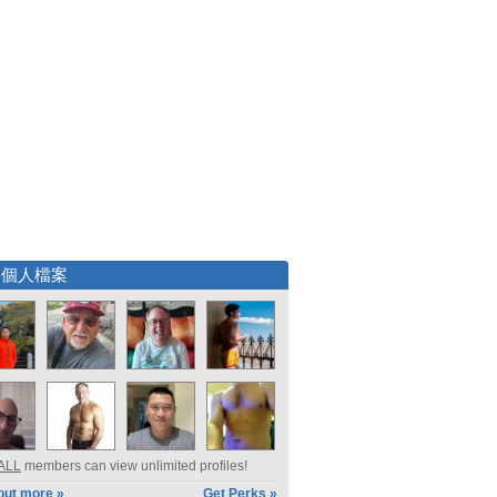
選個人檔案
ALL
members can view unlimited profiles!
out more »
Get Perks »