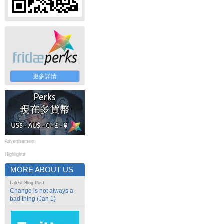
更多詳情
Advertisement
Highlights
MORE ABOUT US
Latest Blog Post
Change is not always a
bad thing (Jan 1)