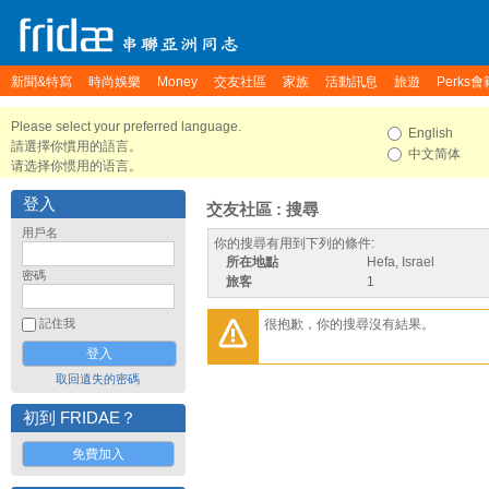
新聞&特寫
時尚娛樂
Money
交友社區
家族
活動訊息
旅遊
Perks會
Please select your preferred language.
English
請選擇你慣用的語言。
中文简体
请选择你惯用的语言。
登入
交友社區 : 搜尋
用戶名
你的搜尋有用到下列的條件:
所在地點
Hefa, Israel
密碼
旅客
1
很抱歉，你的搜尋沒有結果。
記住我
取回遺失的密碼
初到 FRIDAE？
免費加入