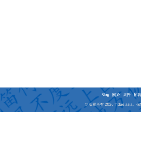
Blog
-
關於
-
廣告
-
招
© 版權所有 2026 fridae.a