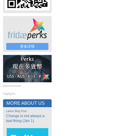
更多詳情
Advertisement
Highlights
MORE ABOUT US
Latest Blog Post
Change is not always a
bad thing (Jan 1)