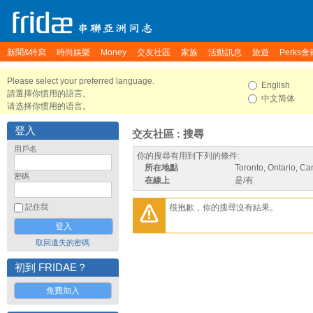
新聞&特寫
時尚娛樂
Money
交友社區
家族
活動訊息
旅遊
Perks會
Please select your preferred language.
English
請選擇你慣用的語言。
中文简体
请选择你惯用的语言。
登入
交友社區 : 搜尋
用戶名
你的搜尋有用到下列的條件:
所在地點
Toronto, Ontario, C
密碼
在線上
是/有
很抱歉，你的搜尋沒有結果。
記住我
取回遺失的密碼
初到 FRIDAE？
免費加入