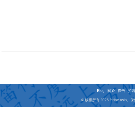
Blog
-
關於
-
廣告
-
招
© 版權所有 2026 fridae.a