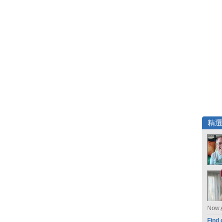
精
Now
Find 