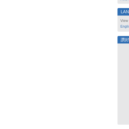
LA
View 
Engli
讚