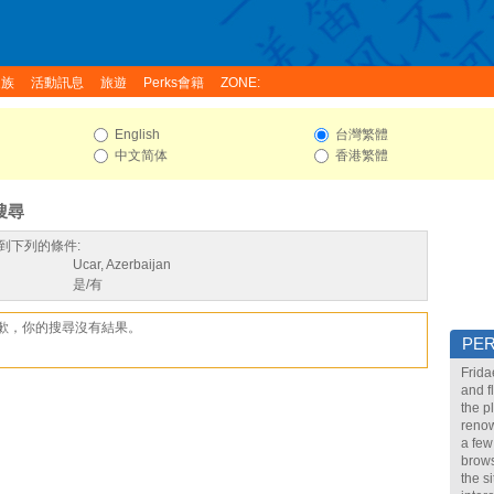
家族
活動訊息
旅遊
Perks會籍
ZONE:
English
台灣繁體
中文简体
香港繁體
搜尋
到下列的條件:
Ucar, Azerbaijan
是/有
歉，你的搜尋沒有結果。
PE
Frida
and f
the p
renow
a few
brows
the s