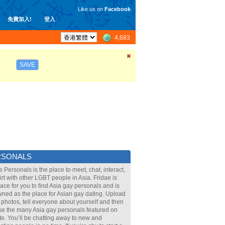
Like us on
Facebook
免費加入!
登入
4,683
SAVE
RSONALS
e Personals is the place to meet, chat, interact,
lirt with other LGBT people in Asia. Fridae is
lace for you to find Asia gay personals and is
ned as the place for Asian gay dating. Upload
 photos, tell everyone about yourself and then
e the many Asia gay personals featured on
ite. You’ll be chatting away to new and