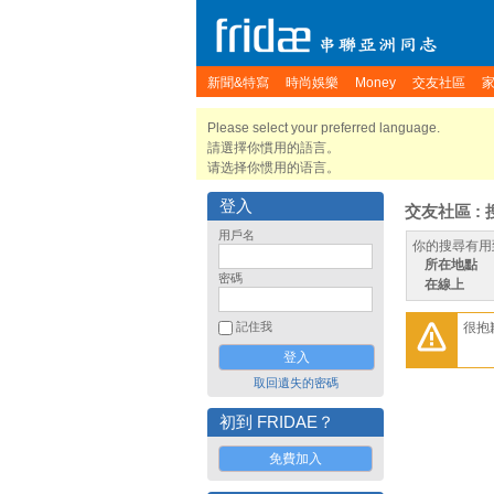
新聞&特寫
時尚娛樂
Money
交友社區
Please select your preferred language.
請選擇你慣用的語言。
请选择你惯用的语言。
登入
交友社區 : 
用戶名
你的搜尋有用
所在地點
密碼
在線上
很抱
記住我
取回遺失的密碼
初到 FRIDAE？
免費加入