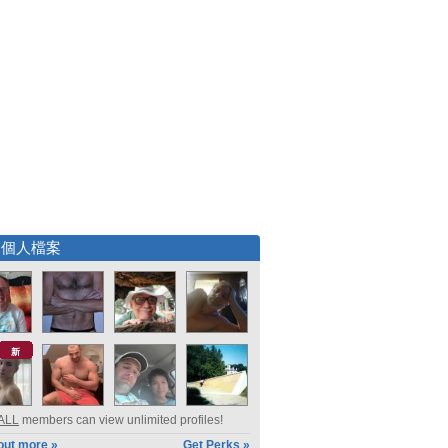
選個人檔案
新
ALL
members can view unlimited profiles!
out more »
Get Perks »