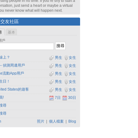
sting people in no time. If you’re shy to start a
rsation, just send a heart or maybe a virtual
 You never know what will happen next.
尋交友社區
用
基本
用戶
線上？
男生
女生
－偵測周邊用戶
男生
女生
dae流動App用戶
男生
女生
生日！
男生
女生
ited States的遊客
男生
女生
員!
7日
30日
搜尋
搜尋
h
照片
|
個人檔案
|
Blog