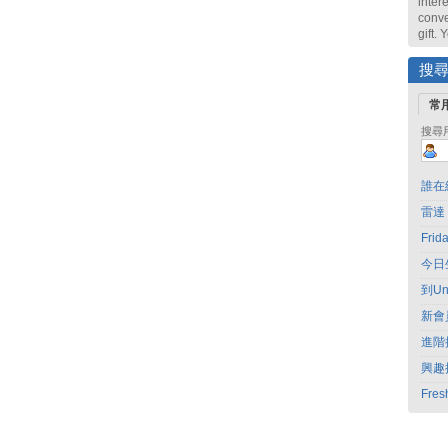
intere
conve
gift.
搜
常
搜尋
誰在
雷達
Fri
今日
到Un
新會
進階
興趣
Fres