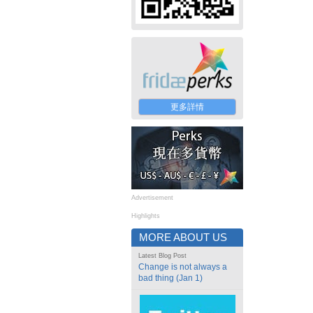
更多詳情
Advertisement
Highlights
MORE ABOUT US
Latest Blog Post
Change is not always a
bad thing (Jan 1)