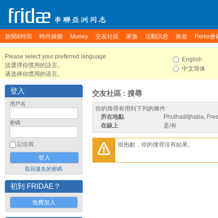
新聞&特寫
時尚娛樂
Money
交友社區
家族
活動訊息
旅遊
Perks會
Please select your preferred language.
English
請選擇你慣用的語言。
中文简体
请选择你惯用的语言。
登入
交友社區 : 搜尋
用戶名
你的搜尋有用到下列的條件:
所在地點
Phuthaditjhaba, Free
密碼
在線上
是/有
很抱歉，你的搜尋沒有結果。
記住我
取回遺失的密碼
初到 FRIDAE？
免費加入