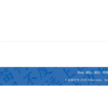
Blog
-
關於
-
廣告
-
招
© 版權所有 2026 fridae.a