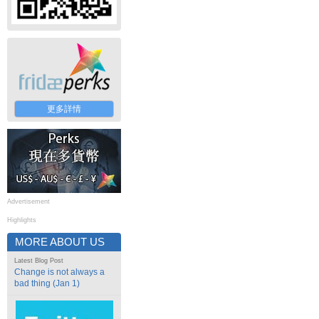
更多詳情
Advertisement
Highlights
MORE ABOUT US
Latest Blog Post
Change is not always a
bad thing (Jan 1)