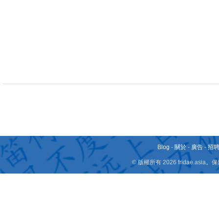
Blog
-
關於
-
廣告
-
招
© 版權所有 2026 fridae.a