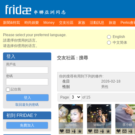
新聞&特寫
時尚娛樂
Money
交友社區
家族
活動訊息
旅遊
Perks會
Please select your preferred language.
English
請選擇你慣用的語言。
中文简体
请选择你惯用的语言。
登入
交友社區 : 搜尋
用戶名
密碼
你的搜尋有用到下列的條件:
生日
2026-02-18
性别
男性
記住我
Page
of 15
取回遺失的密碼
初到 FRIDAE？
taylor86
taylor86
William-
William-
李小糖
李小糖
免費加入