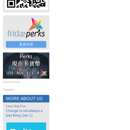
更多詳情
Advertisement
Highlights
MORE ABOUT US
Latest Blog Post
Change is not always a
bad thing (Jan 1)