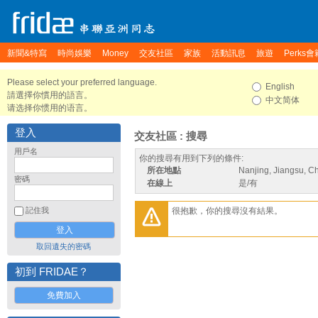
新聞&特寫
時尚娛樂
Money
交友社區
家族
活動訊息
旅遊
Perks會
Please select your preferred language.
English
請選擇你慣用的語言。
中文简体
请选择你惯用的语言。
登入
交友社區 : 搜尋
用戶名
你的搜尋有用到下列的條件:
所在地點
Nanjing, Jiangsu, C
密碼
在線上
是/有
很抱歉，你的搜尋沒有結果。
記住我
取回遺失的密碼
初到 FRIDAE？
免費加入