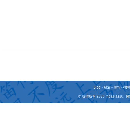
Blog
-
關於
-
廣告
-
招
© 版權所有 2026 fridae.a