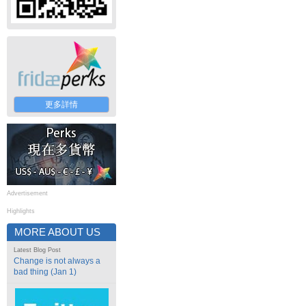
更多詳情
Advertisement
Highlights
MORE ABOUT US
Latest Blog Post
Change is not always a
bad thing (Jan 1)