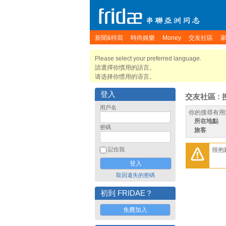
新聞&特寫
時尚娛樂
Money
交友社區
Please select your preferred language.
請選擇你慣用的語言。
请选择你惯用的语言。
登入
交友社區 : 
用戶名
你的搜尋有用
所在地點
密碼
旅客
很抱
記住我
取回遺失的密碼
初到 FRIDAE？
免費加入