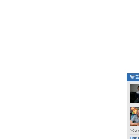
精
Now
Find 