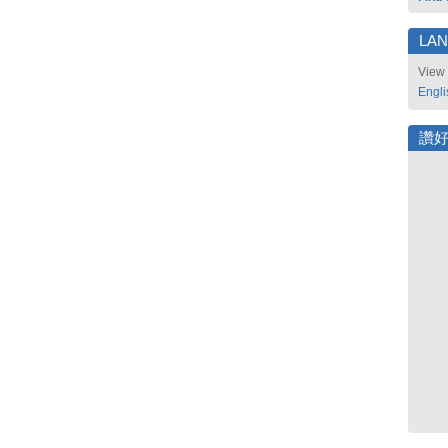
LA
View 
Engli
讚