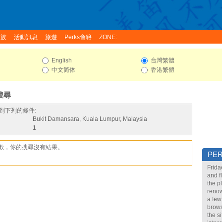
家族
活動訊息
旅遊
Perks會籍
ZONE:
English
台灣繁體
中文简体
香港繁體
搜尋
到下列的條件:
Bukit Damansara, Kuala Lumpur, Malaysia
1
歉，你的搜尋沒有結果。
PE
Frida
and f
the p
renow
a few
brows
the s