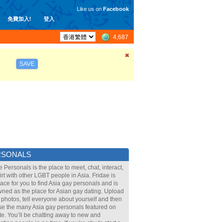
Like us on
Facebook
免費加入!
登入
4,687
SAVE
RSONALS
e Personals is the place to meet, chat, interact,
lirt with other LGBT people in Asia. Fridae is
lace for you to find Asia gay personals and is
ned as the place for Asian gay dating. Upload
 photos, tell everyone about yourself and then
e the many Asia gay personals featured on
ite. You’ll be chatting away to new and