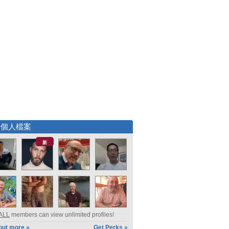
選個人檔案
新
ALL
members can view unlimited profiles!
out more »
Get Perks »