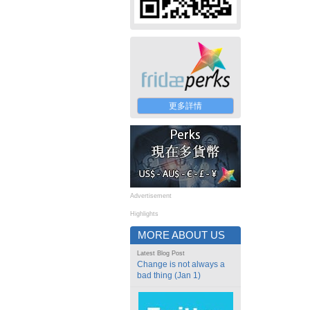
更多詳情
Advertisement
Highlights
MORE ABOUT US
Latest Blog Post
Change is not always a
bad thing (Jan 1)