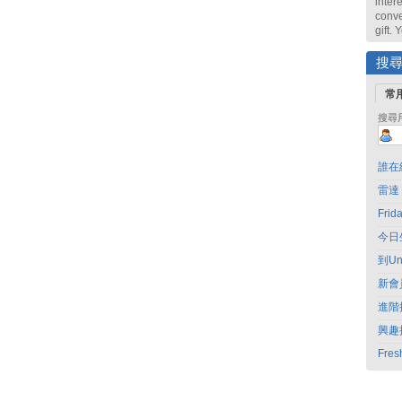
intere
conve
gift.
搜
常
搜尋
誰在
雷達
Fri
今日
到Un
新會
進階
興趣
Fres