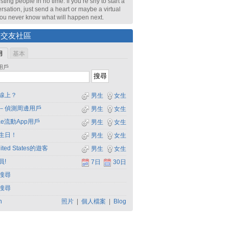
sting people in no time. If you’re shy to start a
rsation, just send a heart or maybe a virtual
 You never know what will happen next.
尋交友社區
用
基本
用戶
線上？
男生
女生
－偵測周邊用戶
男生
女生
dae流動App用戶
男生
女生
生日！
男生
女生
ited States的遊客
男生
女生
員!
7日
30日
搜尋
搜尋
h
照片
|
個人檔案
|
Blog