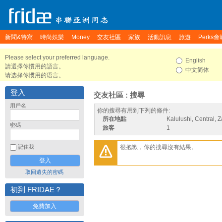
新聞&特寫
時尚娛樂
Money
交友社區
家族
活動訊息
旅遊
Perks會
Please select your preferred language.
English
請選擇你慣用的語言。
中文简体
请选择你惯用的语言。
登入
交友社區 : 搜尋
用戶名
你的搜尋有用到下列的條件:
所在地點
Kalulushi, Central, 
密碼
旅客
1
很抱歉，你的搜尋沒有結果。
記住我
取回遺失的密碼
初到 FRIDAE？
免費加入