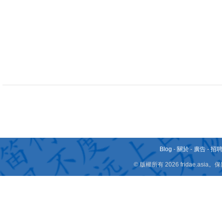
Blog
-
關於
-
廣告
-
招
© 版權所有 2026 fridae.a