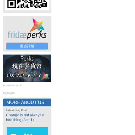
更多詳情
Advertisement
Highlights
MORE ABOUT US
Latest Blog Post
Change is not always a
bad thing (Jan 1)