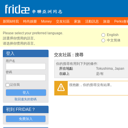
新聞&特寫
時尚娛樂
Money
交友社區
家族
活動訊息
旅遊
Perks會
Please select your preferred language.
English
請選擇你慣用的語言。
中文简体
请选择你惯用的语言。
登入
交友社區 : 搜尋
用戶名
你的搜尋有用到下列的條件:
所在地點
Tokushima, Japan
密碼
在線上
是/有
很抱歉，你的搜尋沒有結果。
記住我
取回遺失的密碼
初到 FRIDAE？
免費加入