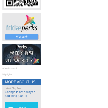
更多詳情
Advertisement
Highlights
MORE ABOUT US
Latest Blog Post
Change is not always a
bad thing (Jan 1)