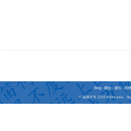
Blog
-
關於
-
廣告
-
招
© 版權所有 2026 fridae.a