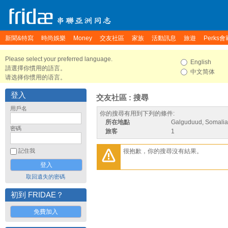
新聞&特寫
時尚娛樂
Money
交友社區
家族
活動訊息
旅遊
Perks會
Please select your preferred language.
English
請選擇你慣用的語言。
中文简体
请选择你惯用的语言。
登入
交友社區 : 搜尋
用戶名
你的搜尋有用到下列的條件:
所在地點
Galguduud, Somalia
密碼
旅客
1
很抱歉，你的搜尋沒有結果。
記住我
取回遺失的密碼
初到 FRIDAE？
免費加入