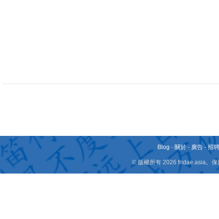
Blog
-
關於
-
廣告
-
招
© 版權所有 2026 fridae.a