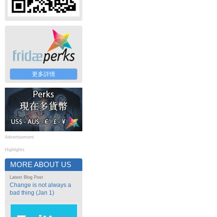
更多詳情
Advertisement
Highlights
MORE ABOUT US
Latest Blog Post
Change is not always a
bad thing (Jan 1)