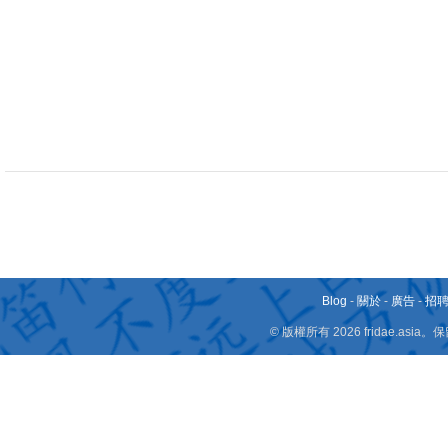
Blog
-
關於
-
廣告
-
招
© 版權所有 2026 fridae.a