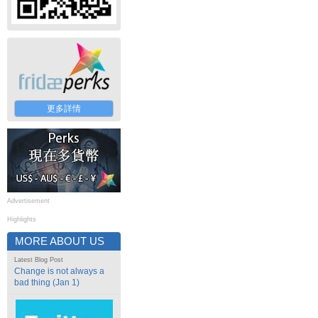
更多詳情
Advertisement
Highlights
MORE ABOUT US
Latest Blog Post
Change is not always a
bad thing (Jan 1)