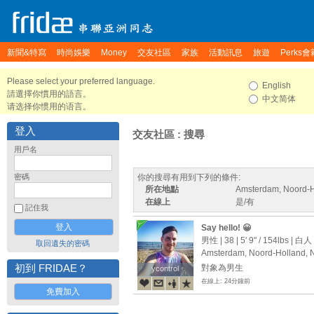
新聞&特寫
時尚娛樂
Money
交友社區
家族
活動訊息
旅遊
Perks會
Please select your preferred language.
English
請選擇你慣用的語言。
中文简体
请选择你惯用的语言。
登入
交友社區 : 搜尋
用戶名
密碼
你的搜尋有用到下列的條件:
所在地點
Amsterdam, Noord-H
在線上
是/有
記住我
Say hello! 😀
男性 | 38 |
5' 9"
/
154lbs
| 白人
取回遺失的密碼
Amsterdam, Noord-Holland, 
初到 FRIDAE？
對象為男生
ycontrol
ycontrol
在線上: 24分鐘前
免費加入