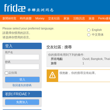
新聞&特寫
時尚娛樂
Money
交友社區
家族
活動訊息
旅遊
Perks會
Please select your preferred language.
English
請選擇你慣用的語言。
中文简体
请选择你惯用的语言。
登入
交友社區 : 搜尋
用戶名
你的搜尋有用到下列的條件:
所在地點
Dusit, Bangkok, Tha
密碼
旅客
1
很抱歉，你的搜尋沒有結果。
記住我
取回遺失的密碼
初到 FRIDAE？
免費加入