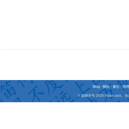
Blog
-
關於
-
廣告
-
招
© 版權所有 2026 fridae.a