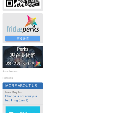
更多詳情
Advertisement
Highlights
MORE ABOUT US
Latest Blog Post
Change is not always a
bad thing (Jan 1)