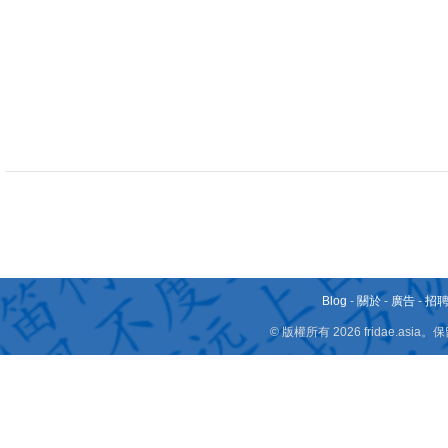
Blog
-
關於
-
廣告
-
招
© 版權所有 2026 fridae.a