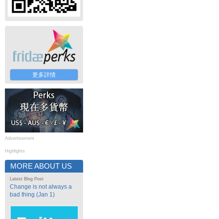
更多詳情
Advertisement
Highlights
MORE ABOUT US
Latest Blog Post
Change is not always a
bad thing (Jan 1)