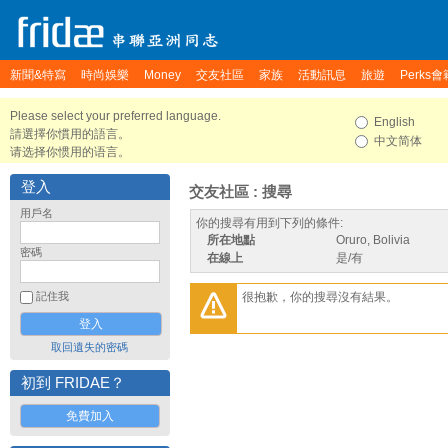
新聞&特寫
時尚娛樂
Money
交友社區
家族
活動訊息
旅遊
Perks會
Please select your preferred language.
English
請選擇你慣用的語言。
中文简体
请选择你惯用的语言。
登入
交友社區 : 搜尋
用戶名
你的搜尋有用到下列的條件:
所在地點
Oruro, Bolivia
密碼
在線上
是/有
很抱歉，你的搜尋沒有結果。
記住我
取回遺失的密碼
初到 FRIDAE？
免費加入