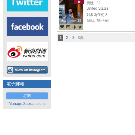
新
男性 | 32
United States
對象為任何人
thanhsonkt38
thanhsonkt38
在線上: 2個小時前
1
2
3
3頁
電子郵報
訂閱
Manage Subscriptions