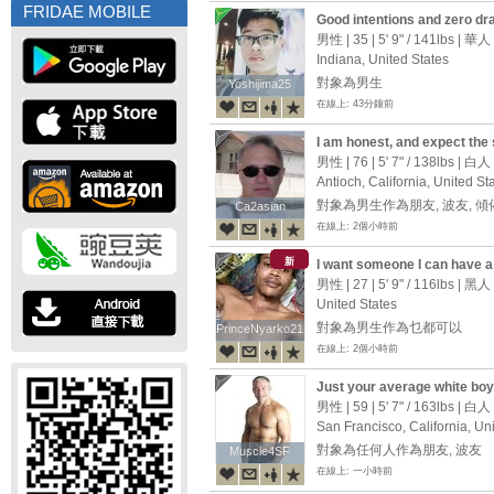
FRIDAE MOBILE
Good intentions and zero dr
男性 | 35 |
5' 9"
/
141lbs
| 華人
Indiana, United States
對象為男生
Yoshijima25
Yoshijima25
在線上: 43分鐘前
I am honest, and expect the
男性 | 76 |
5' 7"
/
138lbs
| 白人
Antioch, California, United St
對象為男生作為朋友, 波友, 
Ca2asian
Ca2asian
在線上: 2個小時前
新
I want someone I can have a d
send me a message and let’s t
男性 | 27 |
5' 9"
/
116lbs
| 黑人
United States
對象為男生作為乜都可以
PrinceNyarko21
PrinceNyarko21
在線上: 2個小時前
Just your average white boy 
男性 | 59 |
5' 7"
/
163lbs
| 白人
San Francisco, California, Un
對象為任何人作為朋友, 波友
Muscle4SF
Muscle4SF
在線上: 一小時前