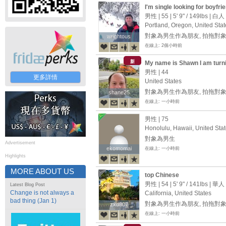
I'm single looking for boyfri
男性 | 55 |
5' 9"
/
149lbs
| 白人
Portland, Oregon, United Stat
對象為男生作為朋友, 拍拖對象
wrightous
wrightous
在線上: 2個小時前
新
My name is Shawn I am turn
男性 | 44
更多詳情
United States
對象為男生作為朋友, 拍拖對象
shane25
shane25
在線上: 一小時前
男性 | 75
Honolulu, Hawaii, United Sta
對象為男生
Advertisement
ekomomai
ekomomai
在線上: 一小時前
Highlights
MORE ABOUT US
top Chinese
男性 | 54 |
5' 9"
/
141lbs
| 華人
Latest Blog Post
Change is not always a
California, United States
bad thing (Jan 1)
對象為男生作為朋友, 拍拖對
zxd807
zxd807
在線上: 一小時前