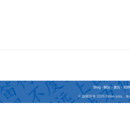
Blog
-
關於
-
廣告
-
招
© 版權所有 2026 fridae.a