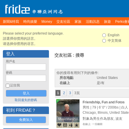
新聞&特寫
時尚娛樂
Money
交友社區
家族
活動訊息
旅遊
Perks會
Please select your preferred language.
English
請選擇你慣用的語言。
中文简体
请选择你惯用的语言。
登入
交友社區 : 搜尋
用戶名
密碼
你的搜尋有用到下列的條件:
所在地點
United States
在線上
是/有
記住我
1
2
3
3頁
取回遺失的密碼
Friendship, Fun and Fotos
男性 | 79 |
6' 0"
/
200lbs
| 白人
初到 FRIDAE？
Chicago, Illinois, United State
對象為男生作為朋友, 波友
MusicMan950
MusicMan950
免費加入
在線上: 一分鐘前