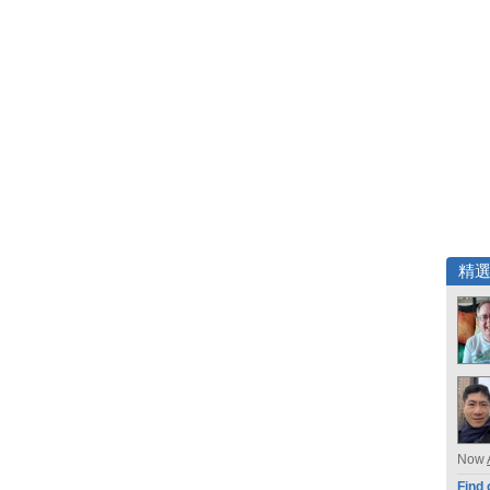
精
Now
Find 