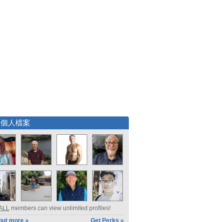
選個人檔案
ALL
members can view unlimited profiles!
out more »
Get Perks »