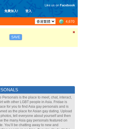
Like us on
Facebook
免費加入!
登入
4,670
SAVE
RSONALS
e Personals is the place to meet, chat, interact,
lirt with other LGBT people in Asia. Fridae is
lace for you to find Asia gay personals and is
ned as the place for Asian gay dating. Upload
 photos, tell everyone about yourself and then
e the many Asia gay personals featured on
ite. You’ll be chatting away to new and