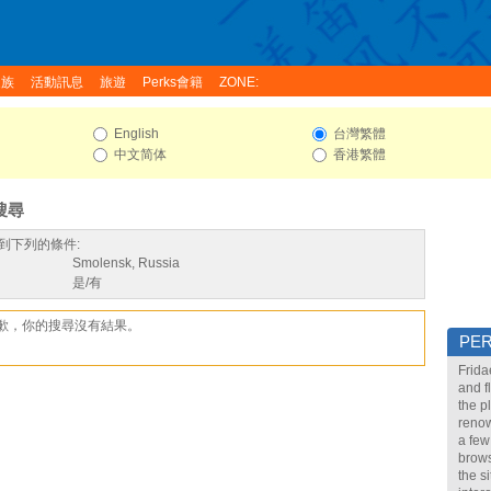
家族
活動訊息
旅遊
Perks會籍
ZONE:
English
台灣繁體
中文简体
香港繁體
搜尋
到下列的條件:
Smolensk, Russia
是/有
歉，你的搜尋沒有結果。
PE
Frida
and f
the p
renow
a few
brows
the s