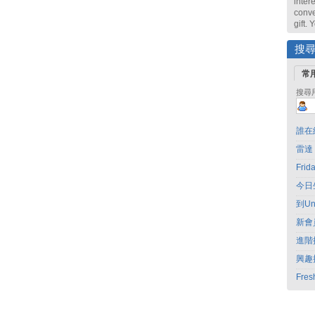
intere
conve
gift.
搜
常
搜尋
誰在
雷達
Fri
今日
到Un
新會
進階
興趣
Fres