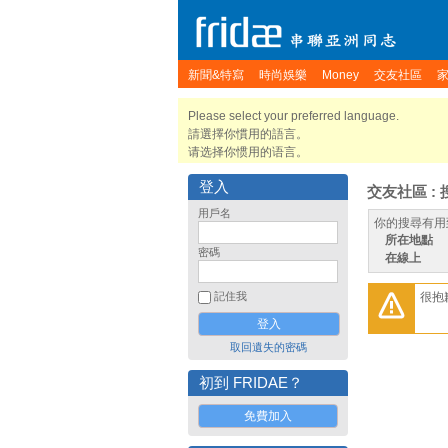
新聞&特寫
時尚娛樂
Money
交友社區
Please select your preferred language.
請選擇你慣用的語言。
请选择你惯用的语言。
登入
交友社區 : 
用戶名
你的搜尋有用
所在地點
密碼
在線上
很抱
記住我
取回遺失的密碼
初到 FRIDAE？
免費加入