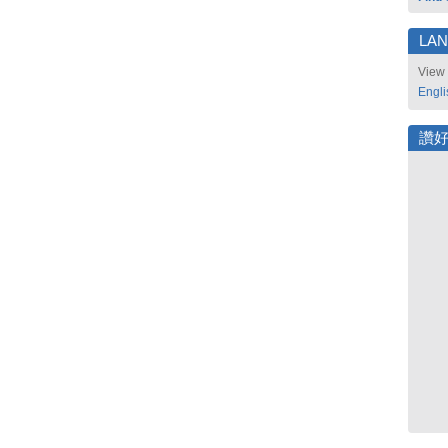
LA
View 
Engli
讚