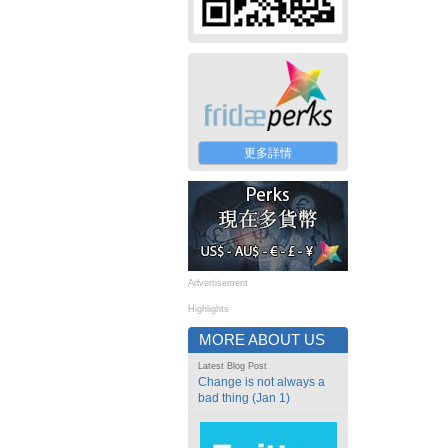
更多詳情
Advertisement
Highlights
MORE ABOUT US
Latest Blog Post
Change is not always a
bad thing (Jan 1)