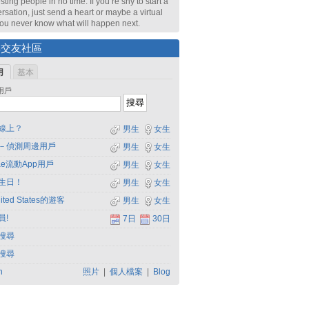
sting people in no time. If you’re shy to start a
rsation, just send a heart or maybe a virtual
 You never know what will happen next.
尋交友社區
用
基本
用戶
線上？
男生
女生
－偵測周邊用戶
男生
女生
dae流動App用戶
男生
女生
生日！
男生
女生
ited States的遊客
男生
女生
員!
7日
30日
搜尋
搜尋
h
照片
|
個人檔案
|
Blog