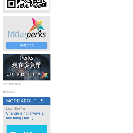
更多詳情
Advertisement
Highlights
MORE ABOUT US
Latest Blog Post
Change is not always a
bad thing (Jan 1)