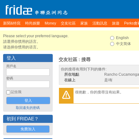
新聞&特寫
時尚娛樂
Money
交友社區
家族
活動訊息
旅遊
Perks會
Please select your preferred language.
English
請選擇你慣用的語言。
中文简体
请选择你惯用的语言。
登入
交友社區 : 搜尋
用戶名
你的搜尋有用到下列的條件:
所在地點
Rancho Cucamonga, C
密碼
在線上
是/有
很抱歉，你的搜尋沒有結果。
記住我
取回遺失的密碼
初到 FRIDAE？
免費加入