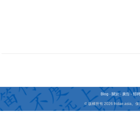
Blog
-
關於
-
廣告
-
招
© 版權所有 2026 fridae.a