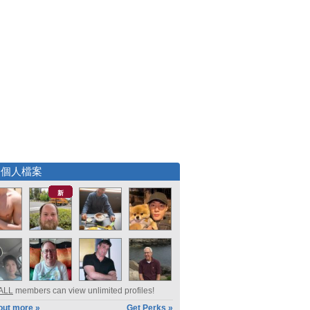
選個人檔案
新
ALL
members can view unlimited profiles!
out more »
Get Perks »