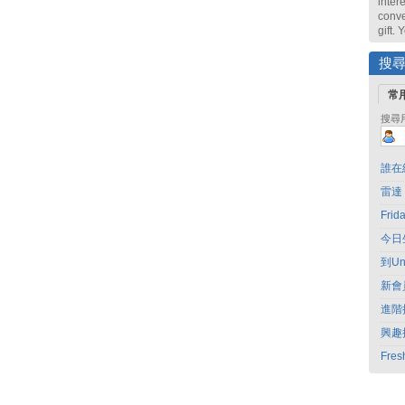
intere
conve
gift.
搜
常
搜尋
誰在
雷達
Fri
今日
到Un
新會
進階
興趣
Fres