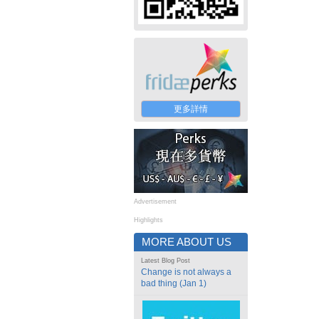
更多詳情
Advertisement
Highlights
MORE ABOUT US
Latest Blog Post
Change is not always a
bad thing (Jan 1)