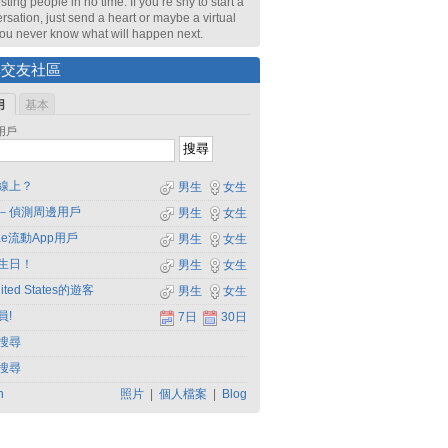
sting people in no time. If you’re shy to start a
rsation, just send a heart or maybe a virtual
 You never know what will happen next.
尋交友社區
用
基本
用戶
線上？
男生
女生
－偵測周邊用戶
男生
女生
dae流動App用戶
男生
女生
生日！
男生
女生
ited States的遊客
男生
女生
員!
7日
30日
搜尋
搜尋
h
照片
|
個人檔案
|
Blog