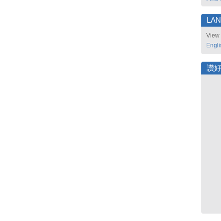
LA
View 
Engli
讚