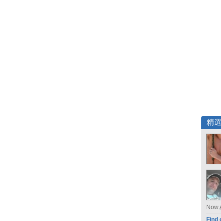
精
Now
Find 