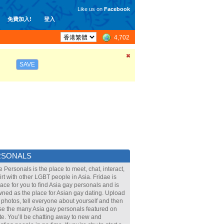
Like us on
Facebook
免費加入!
登入
4,702
SAVE
RSONALS
e Personals is the place to meet, chat, interact,
lirt with other LGBT people in Asia. Fridae is
lace for you to find Asia gay personals and is
ned as the place for Asian gay dating. Upload
 photos, tell everyone about yourself and then
e the many Asia gay personals featured on
ite. You’ll be chatting away to new and