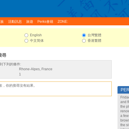
家族
活動訊息
旅遊
Perks會籍
ZONE:
English
台灣繁體
中文简体
香港繁體
搜尋
到下列的條件:
Rhone-Alpes, France
1
歉，你的搜尋沒有結果。
PE
Frida
and f
the p
renow
a few
brows
the s