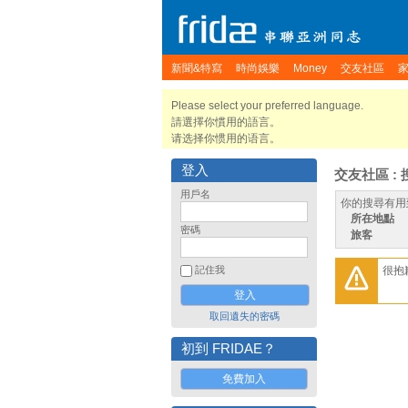
新聞&特寫
時尚娛樂
Money
交友社區
Please select your preferred language.
請選擇你慣用的語言。
请选择你惯用的语言。
登入
交友社區 : 
用戶名
你的搜尋有用
所在地點
密碼
旅客
很抱
記住我
取回遺失的密碼
初到 FRIDAE？
免費加入