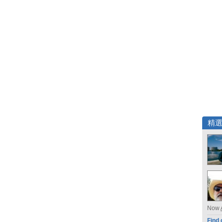
精
Now
Find 