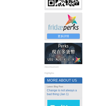
更多詳情
Advertisement
Highlights
MORE ABOUT US
Latest Blog Post
Change is not always a
bad thing (Jan 1)