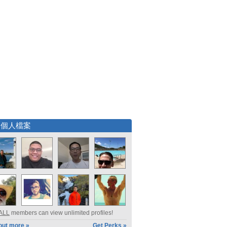
選個人檔案
ALL
members can view unlimited profiles!
out more »
Get Perks »