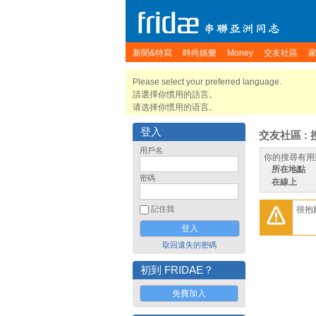
新聞&特寫
時尚娛樂
Money
交友社區
Please select your preferred language.
請選擇你慣用的語言。
请选择你惯用的语言。
登入
交友社區 : 
用戶名
你的搜尋有用
所在地點
密碼
在線上
很抱
記住我
取回遺失的密碼
初到 FRIDAE？
免費加入