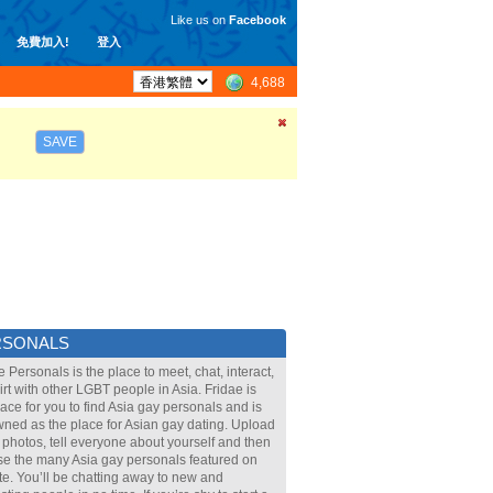
Like us on
Facebook
免費加入!
登入
4,688
SAVE
RSONALS
e Personals is the place to meet, chat, interact,
lirt with other LGBT people in Asia. Fridae is
lace for you to find Asia gay personals and is
ned as the place for Asian gay dating. Upload
 photos, tell everyone about yourself and then
e the many Asia gay personals featured on
ite. You’ll be chatting away to new and