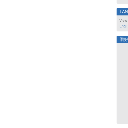
LA
View 
Engli
讚