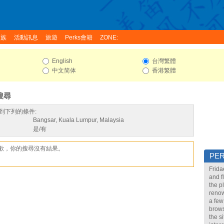
家族
活動訊息
旅遊
Perks會籍
ZONE:
English
台灣繁體
中文简体
香港繁體
搜尋
到下列的條件:
Bangsar, Kuala Lumpur, Malaysia
是/有
歉，你的搜尋沒有結果。
PE
Frida
and f
the p
renow
a few
brows
the s