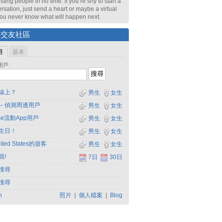
sting people in no time. If you’re shy to start a
rsation, just send a heart or maybe a virtual
 You never know what will happen next.
尋交友社區
用
基本
用戶
線上？
男生
女生
－偵測周邊用戶
男生
女生
dae流動App用戶
男生
女生
生日！
男生
女生
ited States的遊客
男生
女生
員!
7日
30日
搜尋
搜尋
h
照片
|
個人檔案
|
Blog