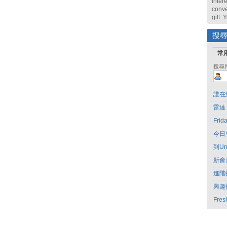
intere
conve
gift.
搜
常
搜尋
誰在
雷達
Fri
今日
到Un
新會
進階
興趣
Fres