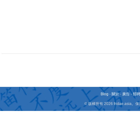
Blog
-
關於
-
廣告
-
招
© 版權所有 2026 fridae.a