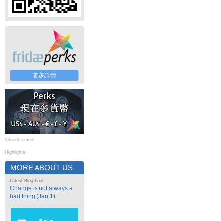
更多詳情
Advertisement
Highlights
MORE ABOUT US
Latest Blog Post
Change is not always a
bad thing (Jan 1)