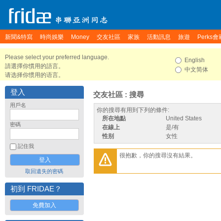
新聞&特寫
時尚娛樂
Money
交友社區
家族
活動訊息
旅遊
Perks會
Please select your preferred language.
English
請選擇你慣用的語言。
中文简体
请选择你惯用的语言。
登入
交友社區 : 搜尋
用戶名
你的搜尋有用到下列的條件:
所在地點
United States
密碼
在線上
是/有
性别
女性
記住我
很抱歉，你的搜尋沒有結果。
取回遺失的密碼
初到 FRIDAE？
免費加入