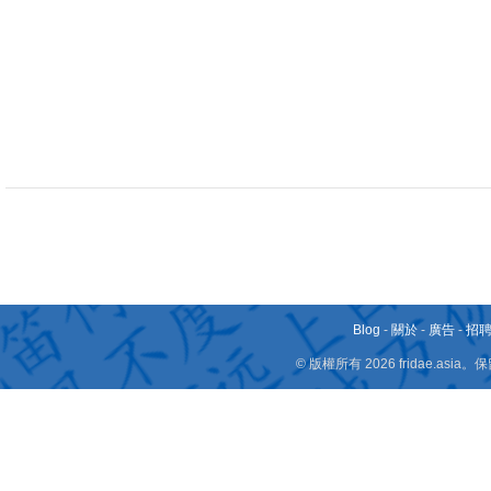
Blog
-
關於
-
廣告
-
招
© 版權所有 2026 fridae.a