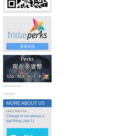
更多詳情
Advertisement
Highlights
MORE ABOUT US
Latest Blog Post
Change is not always a
bad thing (Jan 1)