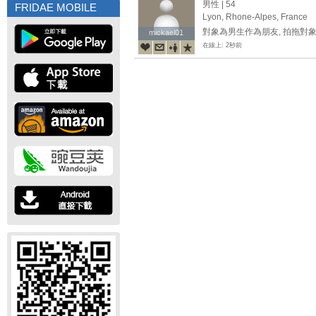
you pay your trip, but everyt
男性 | 54
FRIDAE MOBILE
will see museums, monuments 
Lyon, Rhone-Alpes, France
taste French cuisine. I can e
對象為男生作為朋友, 拍拖對象
mickael01
mickael01
在線上: 2秒前