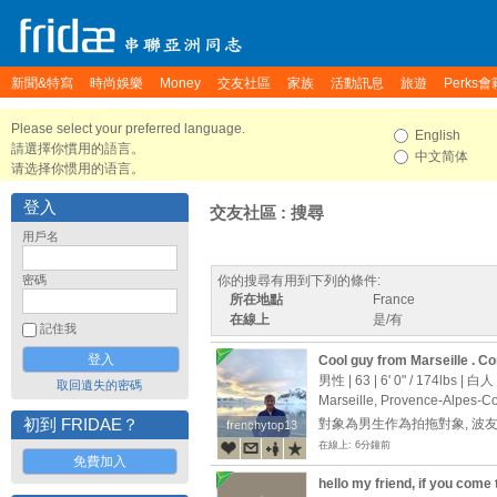
新聞&特寫
時尚娛樂
Money
交友社區
家族
活動訊息
旅遊
Perks會
Please select your preferred language.
English
請選擇你慣用的語言。
中文简体
请选择你惯用的语言。
登入
交友社區 : 搜尋
用戶名
密碼
你的搜尋有用到下列的條件:
所在地點
France
在線上
是/有
記住我
Cool guy from Marseille . Co
didier_ctif@hotmail.com
男性 | 63 |
6' 0"
/
174lbs
| 白人
取回遺失的密碼
Marseille, Provence-Alpes-Co
初到 FRIDAE？
對象為男生作為拍拖對象, 波
frenchytop13
frenchytop13
在線上: 6分鐘前
免費加入
hello my friend, if you come 