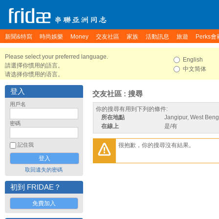
新聞&特寫
時尚娛樂
Money
交友社區
家族
活動訊息
旅遊
Perks會
Please select your preferred language.
English
請選擇你慣用的語言。
中文简体
请选择你惯用的语言。
登入
交友社區 : 搜尋
用戶名
你的搜尋有用到下列的條件:
所在地點
Jangipur, West Benga
密碼
在線上
是/有
很抱歉，你的搜尋沒有結果。
記住我
取回遺失的密碼
初到 FRIDAE？
免費加入