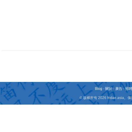
Blog
-
關於
-
廣告
-
招
© 版權所有 2026 fridae.a