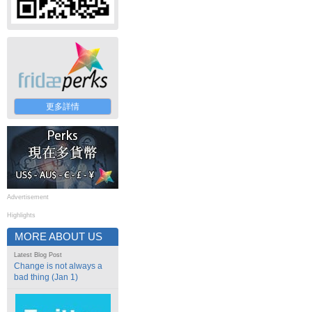
更多詳情
Advertisement
Highlights
MORE ABOUT US
Latest Blog Post
Change is not always a
bad thing (Jan 1)