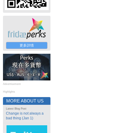
更多詳情
Advertisement
Highlights
MORE ABOUT US
Latest Blog Post
Change is not always a
bad thing (Jan 1)