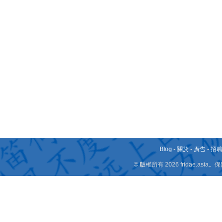
Blog
-
關於
-
廣告
-
招
© 版權所有 2026 fridae.a