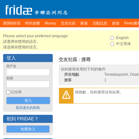
新聞&特寫
時尚娛樂
Money
交友社區
家族
活動訊息
旅遊
Perks會
Please select your preferred language.
English
請選擇你慣用的語言。
中文简体
请选择你惯用的语言。
登入
交友社區 : 搜尋
用戶名
你的搜尋有用到下列的條件:
所在地點
Tondabayashi, Osak
密碼
旅客
1
很抱歉，你的搜尋沒有結果。
記住我
取回遺失的密碼
初到 FRIDAE？
免費加入