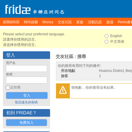
新聞&特寫
時尚娛樂
Money
交友社區
家族
活動訊息
旅遊
Perks會
Please select your preferred language.
English
請選擇你慣用的語言。
中文简体
请选择你惯用的语言。
登入
交友社區 : 搜尋
用戶名
你的搜尋有用到下列的條件:
所在地點
Huairou District, Bei
密碼
旅客
1
很抱歉，你的搜尋沒有結果。
記住我
取回遺失的密碼
初到 FRIDAE？
免費加入