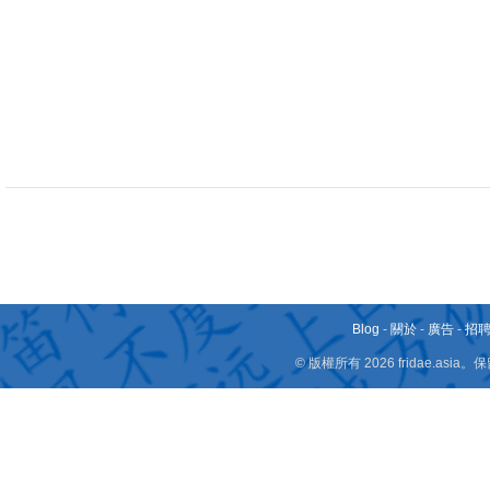
Blog
-
關於
-
廣告
-
招
© 版權所有 2026 fridae.a