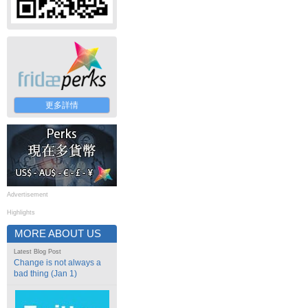
更多詳情
Advertisement
Highlights
MORE ABOUT US
Latest Blog Post
Change is not always a
bad thing (Jan 1)