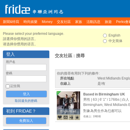
新聞&特寫
時尚娛樂
Money
交友社區
家族
活動訊息
旅遊
Perks會
Please select your preferred language.
English
請選擇你慣用的語言。
中文简体
请选择你惯用的语言。
登入
交友社區 : 搜尋
用戶名
密碼
你的搜尋有用到下列的條件:
所在地點
West Midlands Engl
在線上
是/有
記住我
Based in Birmingham UK
男性 | 63 |
6' 1"
/
176lbs
| 白人
取回遺失的密碼
Birmingham, West Midlands 
初到 FRIDAE？
對象為男生作為乜都可以
EnglishLad
EnglishLad
在線上: 19秒前
免費加入