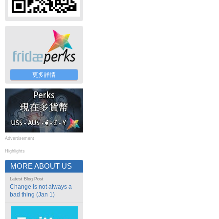
更多詳情
Advertisement
Highlights
MORE ABOUT US
Latest Blog Post
Change is not always a
bad thing (Jan 1)