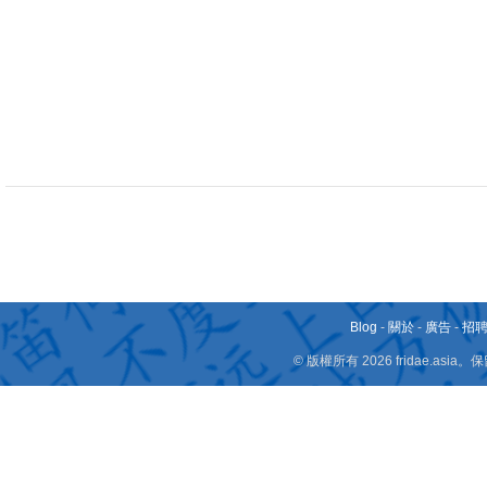
Blog
-
關於
-
廣告
-
招
© 版權所有 2026 fridae.a