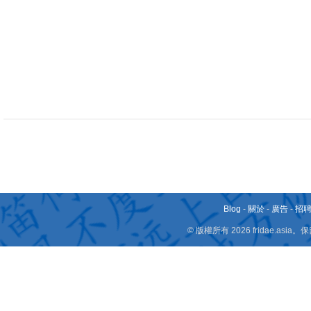
Blog
-
關於
-
廣告
-
招
© 版權所有 2026 fridae.a