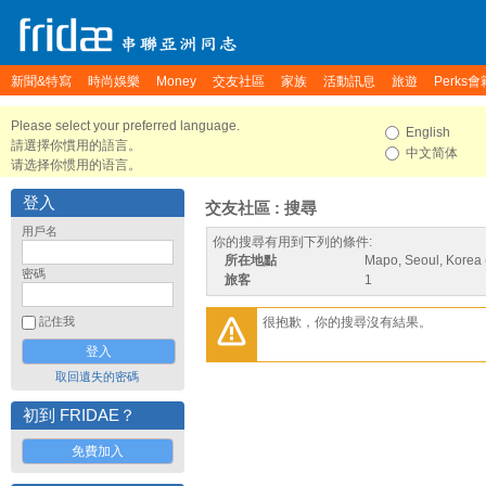
新聞&特寫
時尚娛樂
Money
交友社區
家族
活動訊息
旅遊
Perks會
Please select your preferred language.
English
請選擇你慣用的語言。
中文简体
请选择你惯用的语言。
登入
交友社區 : 搜尋
用戶名
你的搜尋有用到下列的條件:
所在地點
Mapo, Seoul, Korea 
密碼
旅客
1
很抱歉，你的搜尋沒有結果。
記住我
取回遺失的密碼
初到 FRIDAE？
免費加入