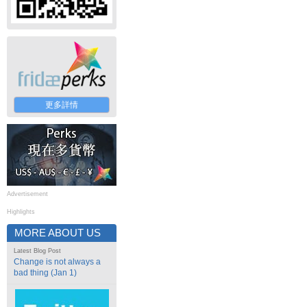
更多詳情
Advertisement
Highlights
MORE ABOUT US
Latest Blog Post
Change is not always a
bad thing (Jan 1)