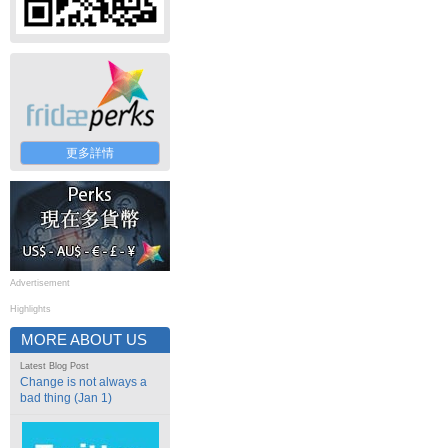
更多詳情
Advertisement
Highlights
MORE ABOUT US
Latest Blog Post
Change is not always a
bad thing (Jan 1)