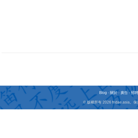
Blog
-
關於
-
廣告
-
招
© 版權所有 2026 fridae.a