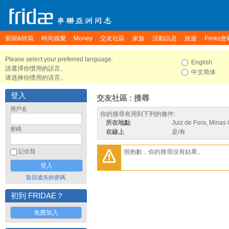
新聞&特寫
時尚娛樂
Money
交友社區
家族
活動訊息
旅遊
Perks會
Please select your preferred language.
English
請選擇你慣用的語言。
中文简体
请选择你惯用的语言。
登入
交友社區 : 搜尋
用戶名
你的搜尋有用到下列的條件:
所在地點
Juiz de Fora, Minas 
密碼
在線上
是/有
很抱歉，你的搜尋沒有結果。
記住我
取回遺失的密碼
初到 FRIDAE？
免費加入