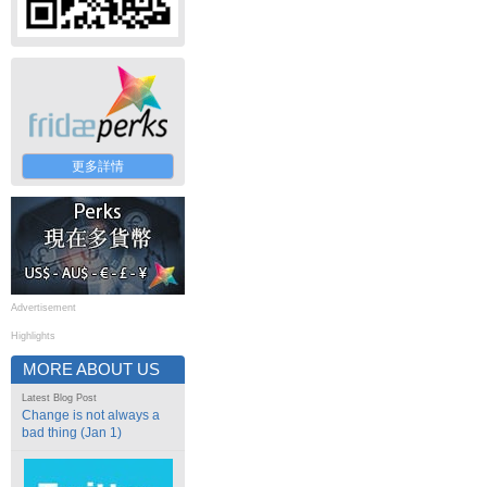
更多詳情
Advertisement
Highlights
MORE ABOUT US
Latest Blog Post
Change is not always a
bad thing (Jan 1)