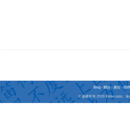
Blog
-
關於
-
廣告
-
招
© 版權所有 2026 fridae.a