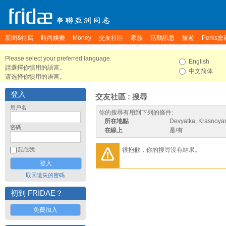
新聞&特寫
時尚娛樂
Money
交友社區
家族
活動訊息
旅遊
Perks會
Please select your preferred language.
English
請選擇你慣用的語言。
中文简体
请选择你惯用的语言。
登入
交友社區 : 搜尋
用戶名
你的搜尋有用到下列的條件:
所在地點
Devyatka, Krasnoyar
密碼
在線上
是/有
很抱歉，你的搜尋沒有結果。
記住我
取回遺失的密碼
初到 FRIDAE？
免費加入