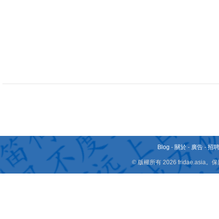
Blog
-
關於
-
廣告
-
招
© 版權所有 2026 fridae.a