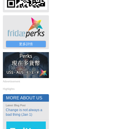
更多詳情
Advertisement
Highlights
MORE ABOUT US
Latest Blog Post
Change is not always a
bad thing (Jan 1)