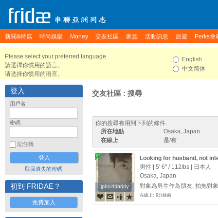
新聞&特寫
時尚娛樂
Money
交友社區
家族
活動訊息
旅遊
Perks會
Please select your preferred language.
English
請選擇你慣用的語言。
中文简体
请选择你惯用的语言。
登入
交友社區 : 搜尋
用戶名
密碼
你的搜尋有用到下列的條件:
所在地點
Osaka, Japan
在線上
是/有
記住我
Looking for husband, not int
男性 |
5' 6"
/
112lbs
| 日本人
取回遺失的密碼
Osaka, Japan
初到 FRIDAE？
對象為男生作為朋友, 拍拖對象
jpboi4daddy
jpboi4daddy
在線上: 9分鐘前
免費加入