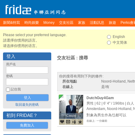
新聞&特寫
時尚娛樂
Money
交友社區
家族
活動訊息
旅遊
Perks會
Please select your preferred language.
English
請選擇你慣用的語言。
中文简体
请选择你惯用的语言。
登入
交友社區 : 搜尋
用戶名
密碼
你的搜尋有用到下列的條件:
所在地點
Noord-Holland, Net
在線上
是/有
記住我
DutchGuy4Gam
男性 | 62 |
6' 4"
/
196lbs
| 白人
取回遺失的密碼
Amsterdam, Noord-Holland, 
初到 FRIDAE？
對象為男生作為乜都可以
Caspy
Caspy
在線上: 一分鐘前
免費加入