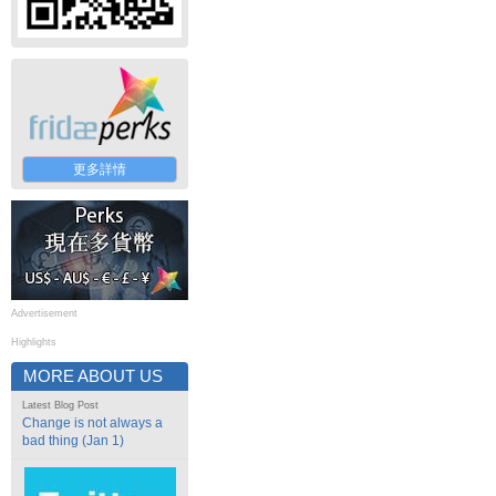
更多詳情
Advertisement
Highlights
MORE ABOUT US
Latest Blog Post
Change is not always a
bad thing (Jan 1)