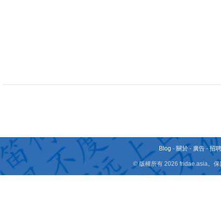
Blog
-
關於
-
廣告
-
招
© 版權所有 2026 fridae.a