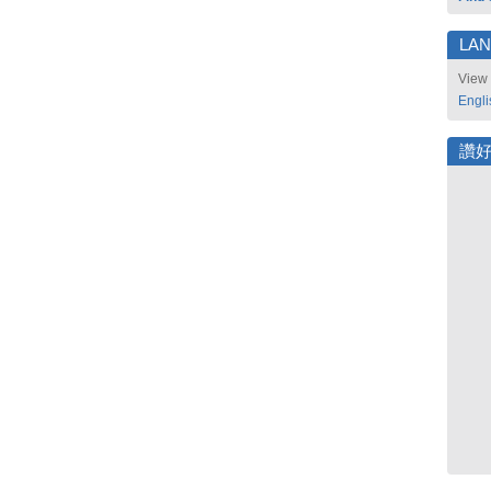
LA
View 
Engli
讚