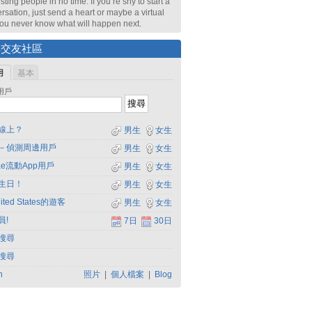
sting people in no time. If you’re shy to start a
rsation, just send a heart or maybe a virtual
 You never know what will happen next.
尋交友社區
用
基本
用戶
線上？
男生
女生
－偵測周邊用戶
男生
女生
dae流動App用戶
男生
女生
生日！
男生
女生
ited States的遊客
男生
女生
員!
7日
30日
搜尋
搜尋
h
照片
|
個人檔案
|
Blog