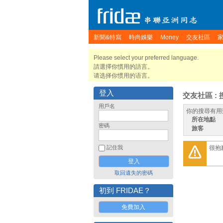
新聞&特寫
時尚娛樂
Money
交友社區
Please select your preferred language.
請選擇你慣用的語言。
请选择你惯用的语言。
登入
交友社區 : 
用戶名
你的搜尋有用
所在地點
密碼
旅客
很抱
記住我
取回遺失的密碼
初到 FRIDAE？
免費加入