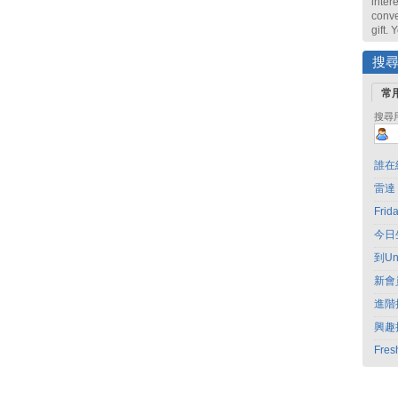
intere
conve
gift.
搜
常
搜尋
誰在
雷達
Fri
今日
到Un
新會
進階
興趣
Fres