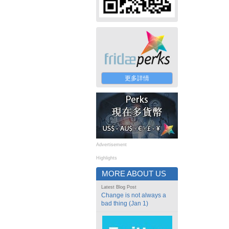
更多詳情
Advertisement
Highlights
MORE ABOUT US
Latest Blog Post
Change is not always a
bad thing (Jan 1)