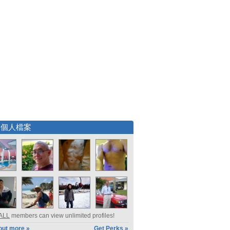
選個人檔案
ALL
members can view unlimited profiles!
out more »
Get Perks »