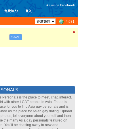
Like us on
Facebook
免費加入!
登入
4,681
SAVE
RSONALS
e Personals is the place to meet, chat, interact,
lirt with other LGBT people in Asia. Fridae is
lace for you to find Asia gay personals and is
ned as the place for Asian gay dating. Upload
 photos, tell everyone about yourself and then
e the many Asia gay personals featured on
ite. You’ll be chatting away to new and