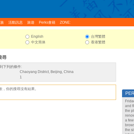
家族
活動訊息
旅遊
Perks會籍
ZONE:
English
台灣繁體
中文简体
香港繁體
搜尋
到下列的條件:
Chaoyang District, Beijing, China
1
歉，你的搜尋沒有結果。
PE
Frida
and f
the p
renow
a few
brows
the s