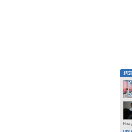
精
Now
Find 