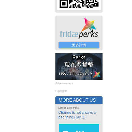
更多詳情
Advertisement
Highlights
MORE ABOUT US
Latest Blog Post
Change is not always a
bad thing (Jan 1)