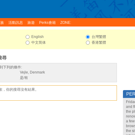
家族
活動訊息
旅遊
Perks會籍
ZONE:
English
台灣繁體
中文简体
香港繁體
搜尋
到下列的條件:
Vejle, Denmark
是/有
歉，你的搜尋沒有結果。
PE
Frida
and f
the p
renow
a few
brows
the s