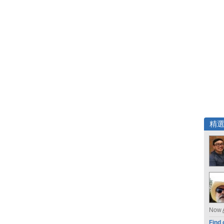
精
Now
Find 