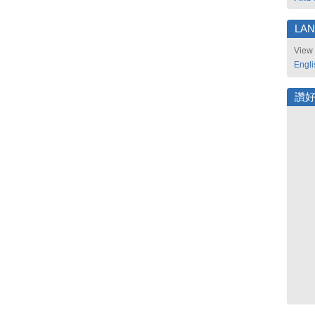
LA
View 
Engli
讚