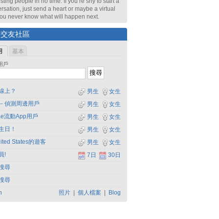
sting people in no time. If you’re shy to start a
rsation, just send a heart or maybe a virtual
 You never know what will happen next.
尋交友社區
用
基本
用戶
線上？
男生
女生
－偵測周邊用戶
男生
女生
dae流動App用戶
男生
女生
生日！
男生
女生
ited States的遊客
男生
女生
員!
7日
30日
搜尋
搜尋
h
照片
|
個人檔案
|
Blog