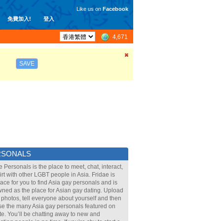
Like us on
Facebook
免費加入!
登入
4,671
SAVE
RSONALS
e Personals is the place to meet, chat, interact,
lirt with other LGBT people in Asia. Fridae is
lace for you to find Asia gay personals and is
ned as the place for Asian gay dating. Upload
 photos, tell everyone about yourself and then
e the many Asia gay personals featured on
ite. You’ll be chatting away to new and