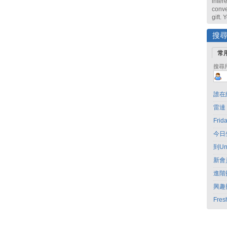
intere
conve
gift.
搜
常
搜尋
誰在
雷達
Fri
今日
到Un
新會
進階
興趣
Fres