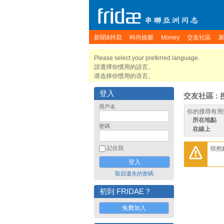
新聞&特寫
時尚娛樂
Money
交友社區
Please select your preferred language.
請選擇你慣用的語言。
请选择你惯用的语言。
登入
交友社區 : 
用戶名
你的搜尋有用
所在地點
密碼
在線上
很抱
記住我
取回遺失的密碼
初到 FRIDAE？
免費加入