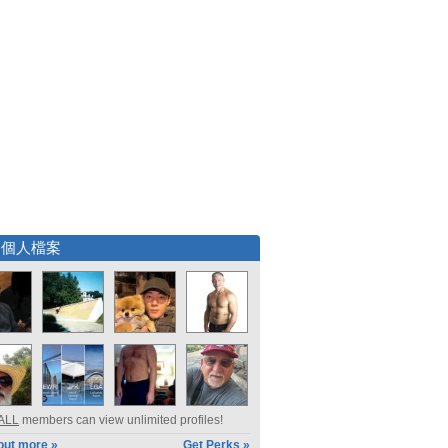
選個人檔案
ALL
members can view unlimited profiles!
out more »
Get Perks »