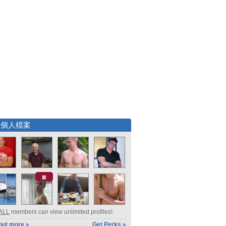
選個人檔案
新
ALL
members can view unlimited profiles!
out more »
Get Perks »