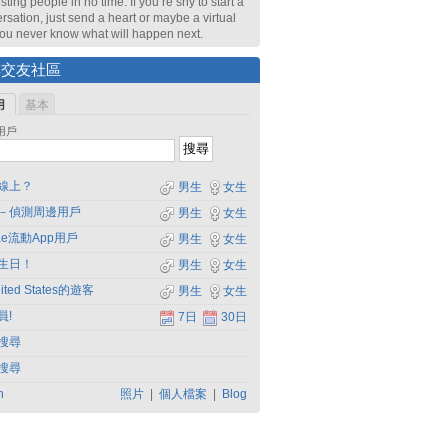
sting people in no time. If you’re shy to start a
rsation, just send a heart or maybe a virtual
 You never know what will happen next.
尋交友社區
用
基本
用戶
線上？
男生
女生
－偵測周邊用戶
男生
女生
dae流動App用戶
男生
女生
生日！
男生
女生
ited States的遊客
男生
女生
員!
7日
30日
搜尋
搜尋
h
照片
|
個人檔案
|
Blog