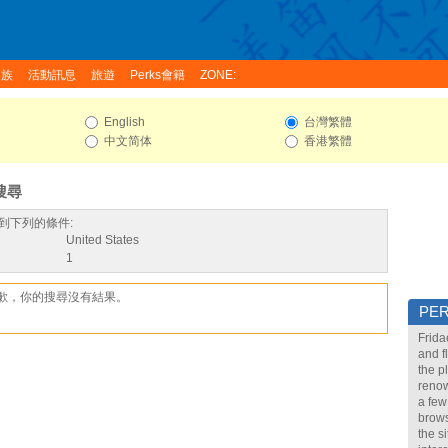
家族
活動訊息
旅遊
Perks會籍
ZONE:
English
台灣繁體
中文简体
香港繁體
搜尋
到下列的條件:
United States
1
歉，你的搜尋沒有結果。
PE
Frida
and f
the p
renow
a few
brows
the s