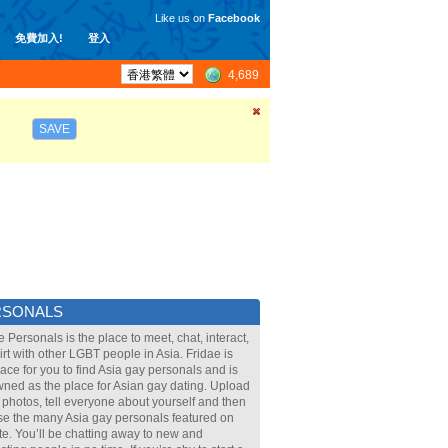
Like us on
Facebook
免費加入!
登入
4,689
SAVE
RSONALS
e Personals is the place to meet, chat, interact,
lirt with other LGBT people in Asia. Fridae is
lace for you to find Asia gay personals and is
ned as the place for Asian gay dating. Upload
 photos, tell everyone about yourself and then
e the many Asia gay personals featured on
ite. You’ll be chatting away to new and