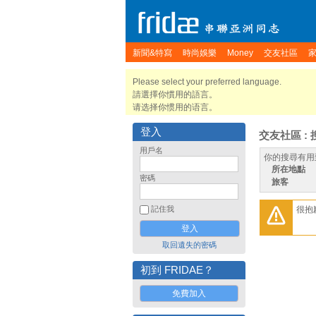
新聞&特寫
時尚娛樂
Money
交友社區
Please select your preferred language.
請選擇你慣用的語言。
请选择你惯用的语言。
登入
交友社區 : 
用戶名
你的搜尋有用
所在地點
密碼
旅客
很抱
記住我
取回遺失的密碼
初到 FRIDAE？
免費加入