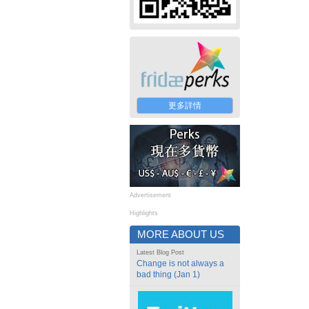
更多詳情
Advertisement
Highlights
MORE ABOUT US
Latest Blog Post
Change is not always a
bad thing (Jan 1)