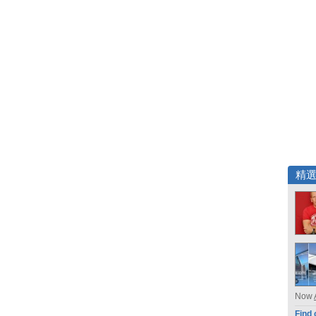
精
Now
Find 