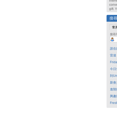
intere
conve
gift.
搜
常
搜尋
誰在
雷達
Fri
今日
到Un
新會
進階
興趣
Fres