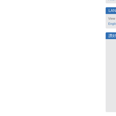
LA
View 
Engli
讚