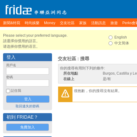
新聞&特寫
時尚娛樂
Money
交友社區
家族
活動訊息
旅遊
Perks會
Please select your preferred language.
English
請選擇你慣用的語言。
中文简体
请选择你惯用的语言。
登入
交友社區 : 搜尋
用戶名
你的搜尋有用到下列的條件:
所在地點
Burgos, Castilla y L
密碼
在線上
是/有
很抱歉，你的搜尋沒有結果。
記住我
取回遺失的密碼
初到 FRIDAE？
免費加入