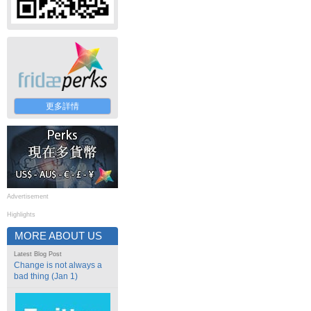
更多詳情
Advertisement
Highlights
MORE ABOUT US
Latest Blog Post
Change is not always a
bad thing (Jan 1)