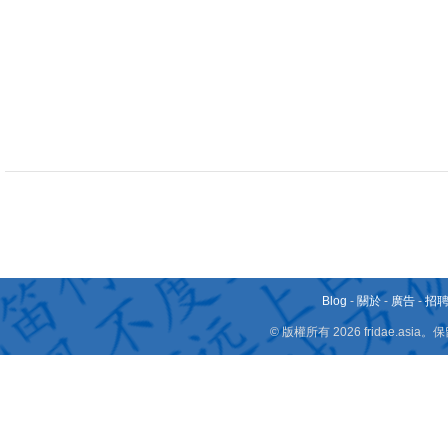
Blog
-
關於
-
廣告
-
招
© 版權所有 2026 fridae.a