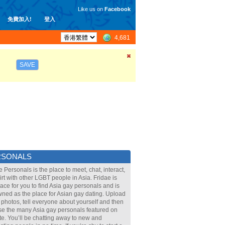
Like us on
Facebook
免費加入!
登入
4,681
SAVE
RSONALS
e Personals is the place to meet, chat, interact,
lirt with other LGBT people in Asia. Fridae is
lace for you to find Asia gay personals and is
ned as the place for Asian gay dating. Upload
 photos, tell everyone about yourself and then
e the many Asia gay personals featured on
ite. You’ll be chatting away to new and