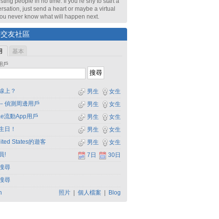
sting people in no time. If you’re shy to start a
rsation, just send a heart or maybe a virtual
 You never know what will happen next.
尋交友社區
用
基本
用戶
線上？
男生
女生
－偵測周邊用戶
男生
女生
dae流動App用戶
男生
女生
生日！
男生
女生
ited States的遊客
男生
女生
員!
7日
30日
搜尋
搜尋
h
照片
|
個人檔案
|
Blog