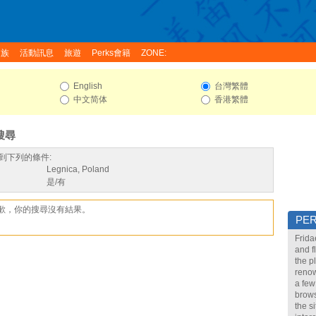
家族
活動訊息
旅遊
Perks會籍
ZONE:
English
台灣繁體
中文简体
香港繁體
搜尋
到下列的條件:
Legnica, Poland
是/有
歉，你的搜尋沒有結果。
PE
Frida
and f
the p
renow
a few
brows
the s