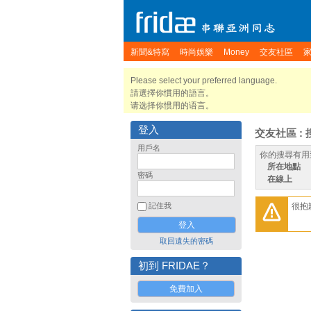
新聞&特寫
時尚娛樂
Money
交友社區
Please select your preferred language.
請選擇你慣用的語言。
请选择你惯用的语言。
登入
交友社區 : 
用戶名
你的搜尋有用
所在地點
密碼
在線上
很抱
記住我
取回遺失的密碼
初到 FRIDAE？
免費加入