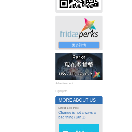
更多詳情
Advertisement
Highlights
MORE ABOUT US
Latest Blog Post
Change is not always a
bad thing (Jan 1)