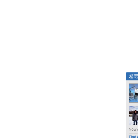
精
Now
Find 