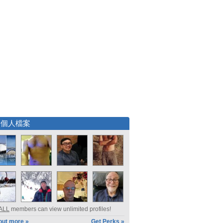
選個人檔案
ALL
members can view unlimited profiles!
out more »
Get Perks »