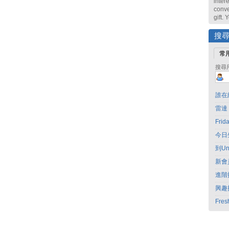
intere
conve
gift.
搜
常
搜尋
誰在
雷達
Fri
今日
到Un
新會
進階
興趣
Fres