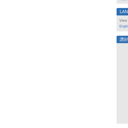
LA
View 
Engli
讚