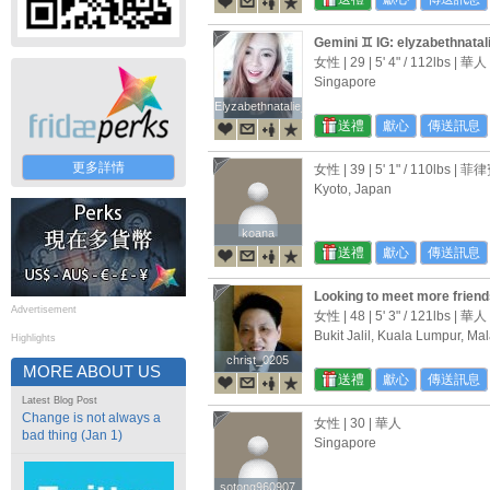
Gemini ♊ IG: elyzabethnatal
女性 | 29 |
5' 4"
/
112lbs
| 華人
Singapore
Elyzabethnatalie_
Elyzabethnatalie_
送禮
獻心
傳送訊息
更多詳情
女性 | 39 |
5' 1"
/
110lbs
| 菲
Kyoto, Japan
koana
koana
送禮
獻心
傳送訊息
Looking to meet more frien
Advertisement
女性 | 48 |
5' 3"
/
121lbs
| 華人
Bukit Jalil, Kuala Lumpur, Ma
Highlights
christ_0205
christ_0205
MORE ABOUT US
送禮
獻心
傳送訊息
Latest Blog Post
Change is not always a
女性 | 30 | 華人
bad thing (Jan 1)
Singapore
sotong960907
sotong960907