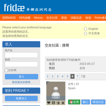
新聞&特寫
時尚娛樂
Money
交友社區
家族
活動訊息
旅遊
Perks會
Please select your preferred language.
English
請選擇你慣用的語言。
中文简体
请选择你惯用的语言。
登入
交友社區 : 搜尋
用戶名
密碼
你的搜尋有用到下列的條件:
生日
2023-05-27
性别
女性
記住我
1
2
3
4
5
6
7
7頁
取回遺失的密碼
女性 | 32
Spain
初到 FRIDAE？
Celi
Celi
免費加入
送禮
獻心
傳送訊息