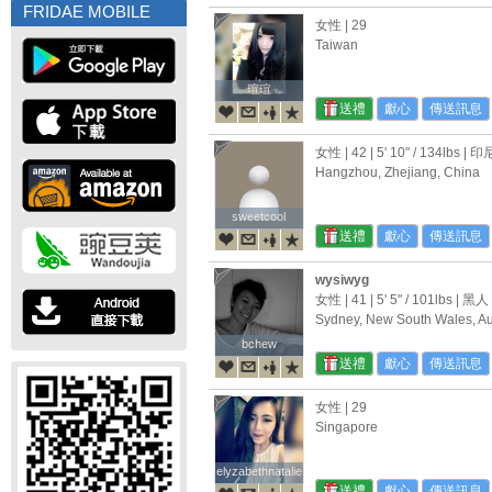
FRIDAE MOBILE
女性 | 29
Taiwan
瑄瑄
瑄瑄
送禮
獻心
傳送訊息
女性 | 42 |
5' 10"
/
134lbs
| 印
Hangzhou, Zhejiang, China
sweetcool
sweetcool
送禮
獻心
傳送訊息
wysiwyg
女性 | 41 |
5' 5"
/
101lbs
| 黑人
Sydney, New South Wales, Au
bchew
bchew
送禮
獻心
傳送訊息
女性 | 29
Singapore
elyzabethnatalie
elyzabethnatalie
送禮
獻心
傳送訊息