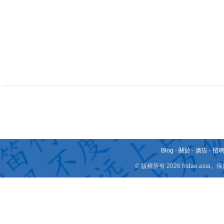
Blog
-
關於
-
廣告
-
招
© 版權所有 2026 fridae.a