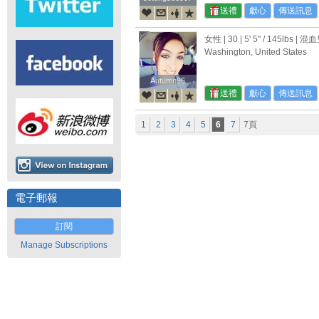
送禮
獻心
傳送訊息
女性 | 30 |
5' 5"
/
145lbs
| 混血
Washington, United States
Autumn96
Autumn96
送禮
獻心
傳送訊息
1
2
3
4
5
6
7
7頁
電子郵報
訂閱
Manage Subscriptions