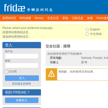
新聞&特寫
時尚娛樂
Money
交友社區
家族
活動訊息
旅遊
Perks會
Please select your preferred language.
English
請選擇你慣用的語言。
中文简体
请选择你惯用的语言。
登入
交友社區 : 搜尋
用戶名
你的搜尋有用到下列的條件:
所在地點
Sahiwal, Punjab, Ind
密碼
在線上
是/有
很抱歉，你的搜尋沒有結果。
記住我
取回遺失的密碼
初到 FRIDAE？
免費加入