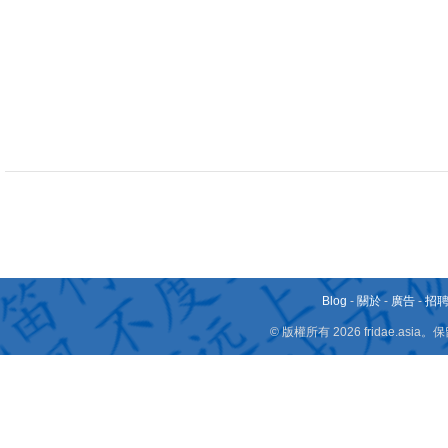
Blog
-
關於
-
廣告
-
招
© 版權所有 2026 fridae.a