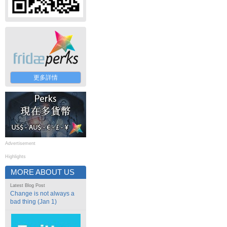
更多詳情
Advertisement
Highlights
MORE ABOUT US
Latest Blog Post
Change is not always a
bad thing (Jan 1)