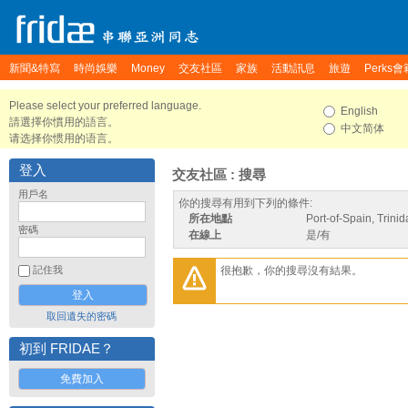
新聞&特寫
時尚娛樂
Money
交友社區
家族
活動訊息
旅遊
Perks會
Please select your preferred language.
English
請選擇你慣用的語言。
中文简体
请选择你惯用的语言。
登入
交友社區 : 搜尋
用戶名
你的搜尋有用到下列的條件:
所在地點
Port-of-Spain, Trin
密碼
在線上
是/有
很抱歉，你的搜尋沒有結果。
記住我
取回遺失的密碼
初到 FRIDAE？
免費加入