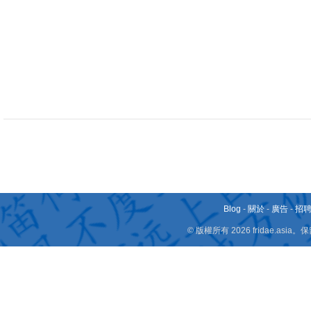
Blog
-
關於
-
廣告
-
招
© 版權所有 2026 fridae.a