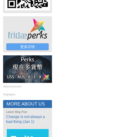
更多詳情
Advertisement
Highlights
MORE ABOUT US
Latest Blog Post
Change is not always a
bad thing (Jan 1)