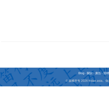
Blog
-
關於
-
廣告
-
招
© 版權所有 2026 fridae.a