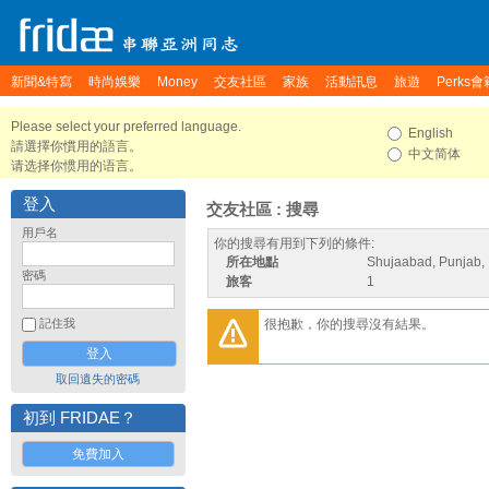
新聞&特寫
時尚娛樂
Money
交友社區
家族
活動訊息
旅遊
Perks會
Please select your preferred language.
English
請選擇你慣用的語言。
中文简体
请选择你惯用的语言。
登入
交友社區 : 搜尋
用戶名
你的搜尋有用到下列的條件:
所在地點
Shujaabad, Punjab, 
密碼
旅客
1
很抱歉，你的搜尋沒有結果。
記住我
取回遺失的密碼
初到 FRIDAE？
免費加入