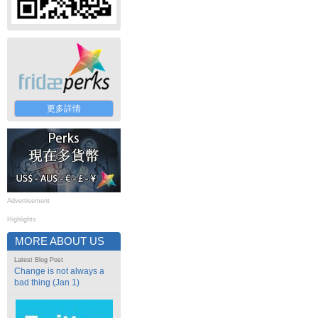
更多詳情
Advertisement
Highlights
MORE ABOUT US
Latest Blog Post
Change is not always a
bad thing (Jan 1)