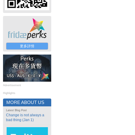
更多詳情
Advertisement
Highlights
MORE ABOUT US
Latest Blog Post
Change is not always a
bad thing (Jan 1)