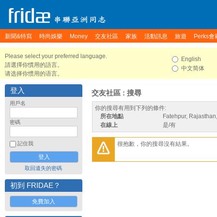
新聞&特寫
時尚娛樂
Money
交友社區
家族
活動訊息
旅遊
Perks會
Please select your preferred language.
English
請選擇你慣用的語言。
中文简体
请选择你惯用的语言。
登入
交友社區 : 搜尋
用戶名
你的搜尋有用到下列的條件:
所在地點
Fatehpur, Rajasthan,
密碼
在線上
是/有
很抱歉，你的搜尋沒有結果。
記住我
取回遺失的密碼
初到 FRIDAE？
免費加入