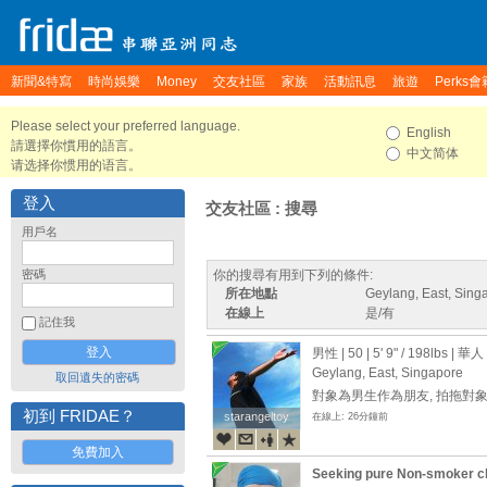
新聞&特寫
時尚娛樂
Money
交友社區
家族
活動訊息
旅遊
Perks會
Please select your preferred language.
English
請選擇你慣用的語言。
中文简体
请选择你惯用的语言。
登入
交友社區 : 搜尋
用戶名
密碼
你的搜尋有用到下列的條件:
所在地點
Geylang, East, Sing
在線上
是/有
記住我
男性 | 50 |
5' 9"
/
198lbs
| 華人
Geylang, East, Singapore
取回遺失的密碼
對象為男生作為朋友, 拍拖對象
初到 FRIDAE？
starangeltoy
starangeltoy
在線上: 26分鐘前
免費加入
Seeking pure Non-smoke