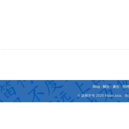
Blog
-
關於
-
廣告
-
招
© 版權所有 2026 fridae.a