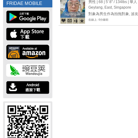
须男同
男性 | 68 |
5' 8"
/
134lbs
| 華人
FRIDAE MOBILE
Geylang, East, Singapore
對象為男生作為拍拖對象, 波
nightingale
nightingale
在線上: 6分鐘前