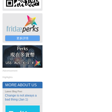
更多詳情
Advertisement
Highlights
MORE ABOUT US
Latest Blog Post
Change is not always a
bad thing (Jan 1)