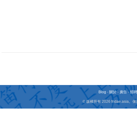
Blog
-
關於
-
廣告
-
招
© 版權所有 2026 fridae.a