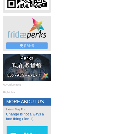
更多詳情
Advertisement
Highlights
MORE ABOUT US
Latest Blog Post
Change is not always a
bad thing (Jan 1)