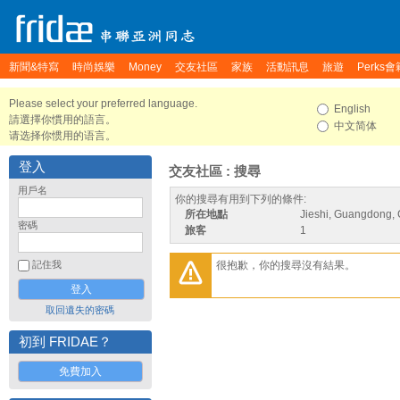
新聞&特寫
時尚娛樂
Money
交友社區
家族
活動訊息
旅遊
Perks會
Please select your preferred language.
English
請選擇你慣用的語言。
中文简体
请选择你惯用的语言。
登入
交友社區 : 搜尋
用戶名
你的搜尋有用到下列的條件:
所在地點
Jieshi, Guangdong,
密碼
旅客
1
很抱歉，你的搜尋沒有結果。
記住我
取回遺失的密碼
初到 FRIDAE？
免費加入