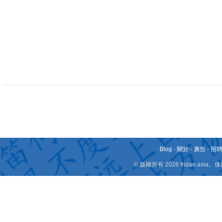
Blog
-
關於
-
廣告
-
招
© 版權所有 2026 fridae.a