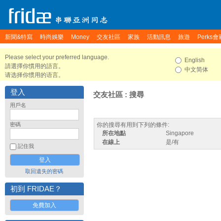
新聞&特寫
時尚娛樂
Money
交友社區
家族
活動訊息
旅遊
Perks會
Please select your preferred language.
English
請選擇你慣用的語言。
中文简体
请选择你惯用的语言。
登入
交友社區 : 搜尋
用戶名
密碼
你的搜尋有用到下列的條件:
所在地點
Singapore
在線上
是/有
記住我
取回遺失的密碼
初到 FRIDAE？
免費加入