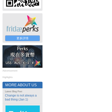
更多詳情
Advertisement
Highlights
MORE ABOUT US
Latest Blog Post
Change is not always a
bad thing (Jan 1)