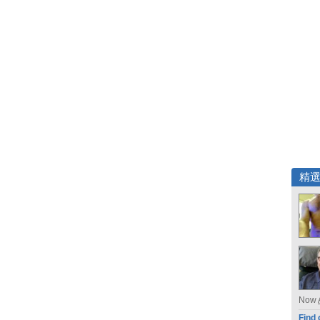
精
Now
Find 