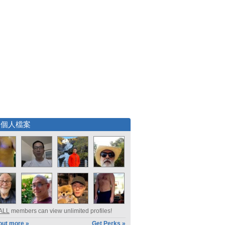
選個人檔案
ALL
members can view unlimited profiles!
out more »
Get Perks »