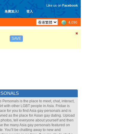
Like us on
Facebook
免費加入!
登入
4,696
SAVE
RSONALS
e Personals is the place to meet, chat, interact,
lirt with other LGBT people in Asia. Fridae is
lace for you to find Asia gay personals and is
ned as the place for Asian gay dating. Upload
 photos, tell everyone about yourself and then
e the many Asia gay personals featured on
ite. You’ll be chatting away to new and