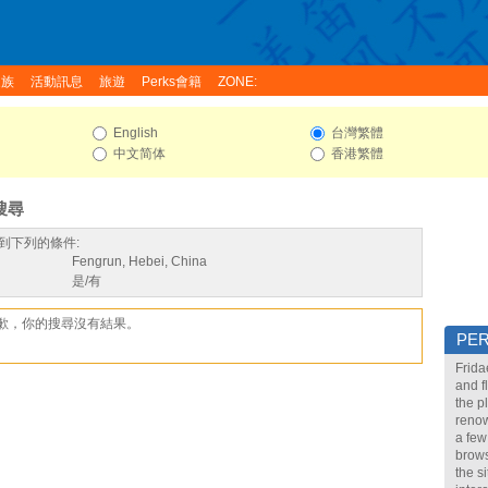
家族
活動訊息
旅遊
Perks會籍
ZONE:
English
台灣繁體
中文简体
香港繁體
搜尋
到下列的條件:
Fengrun, Hebei, China
是/有
歉，你的搜尋沒有結果。
PE
Frida
and f
the p
renow
a few
brows
the s