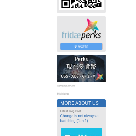
更多詳情
Advertisement
Highlights
MORE ABOUT US
Latest Blog Post
Change is not always a
bad thing (Jan 1)