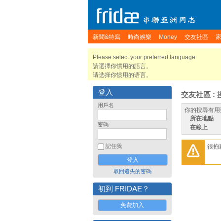
新聞&特寫
時尚娛樂
Money
交友社區
Please select your preferred language.
請選擇你慣用的語言。
请选择你惯用的语言。
登入
交友社區 : 
用戶名
你的搜尋有用
所在地點
密碼
在線上
很抱
記住我
取回遺失的密碼
初到 FRIDAE？
免費加入