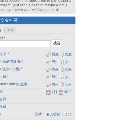
sting people in no time. If you’re shy to start a
rsation, just send a heart or maybe a virtual
 You never know what will happen next.
尋交友社區
用
基本
用戶
線上？
男生
女生
－偵測周邊用戶
男生
女生
dae流動App用戶
男生
女生
生日！
男生
女生
ited States的遊客
男生
女生
員!
7日
30日
搜尋
搜尋
h
照片
|
個人檔案
|
Blog