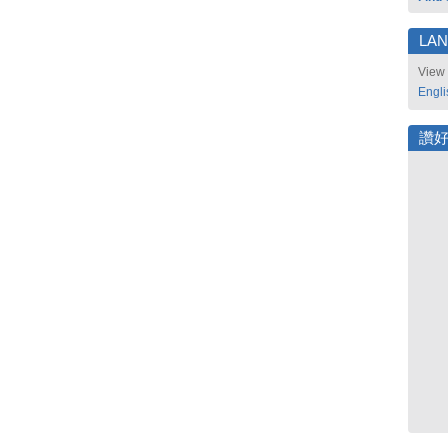
LA
View 
Engli
讚