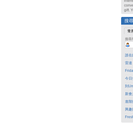
intere
conve
gift.
搜
常
搜尋
誰在
雷達
Fri
今日
到Un
新會
進階
興趣
Fres