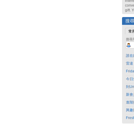
intere
conve
gift.
搜
常
搜尋
誰在
雷達
Fri
今日
到Un
新會
進階
興趣
Fres