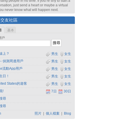
sting people in no time. If you’re shy to start a
rsation, just send a heart or maybe a virtual
 You never know what will happen next.
尋交友社區
用
基本
用戶
線上？
男生
女生
－偵測周邊用戶
男生
女生
dae流動App用戶
男生
女生
生日！
男生
女生
ited States的遊客
男生
女生
員!
7日
30日
搜尋
搜尋
h
照片
|
個人檔案
|
Blog