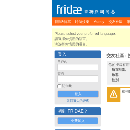
新聞&特寫
時尚娛樂
Money
交友社區
Please select your preferred language.
請選擇你慣用的語言。
请选择你惯用的语言。
登入
交友社區 : 
用戶名
你的搜尋有用
所在地點
密碼
旅客
性别
記住我
很抱
取回遺失的密碼
初到 FRIDAE？
免費加入