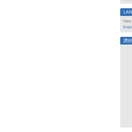
LA
View 
Engli
讚