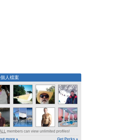
選個人檔案
ALL
members can view unlimited profiles!
out more »
Get Perks »