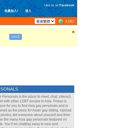
Like us on
Facebook
免費加入!
登入
4,683
SAVE
RSONALS
e Personals is the place to meet, chat, interact,
lirt with other LGBT people in Asia. Fridae is
lace for you to find Asia gay personals and is
ned as the place for Asian gay dating. Upload
 photos, tell everyone about yourself and then
e the many Asia gay personals featured on
ite. You’ll be chatting away to new and