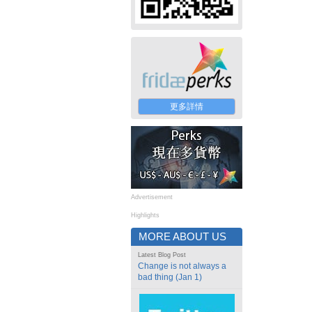
更多詳情
Advertisement
Highlights
MORE ABOUT US
Latest Blog Post
Change is not always a
bad thing (Jan 1)