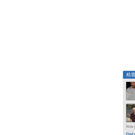
精
Now
Find 