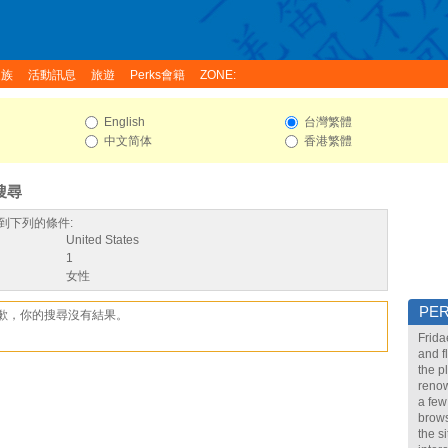
家族
活動訊息
旅遊
Perks會籍
ZONE:
English
台灣繁體
中文简体
香港繁體
搜尋
到下列的條件:
United States
1
女性
PE
歉，你的搜尋沒有結果。
Frida
and f
the p
renow
a few
brows
the s