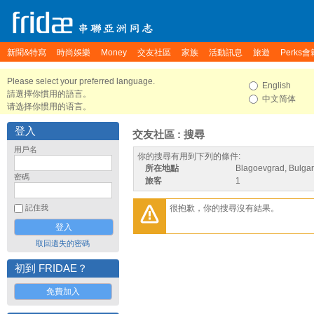
新聞&特寫
時尚娛樂
Money
交友社區
家族
活動訊息
旅遊
Perks會
Please select your preferred language.
English
請選擇你慣用的語言。
中文简体
请选择你惯用的语言。
登入
交友社區 : 搜尋
用戶名
你的搜尋有用到下列的條件:
所在地點
Blagoevgrad, Bulgar
密碼
旅客
1
很抱歉，你的搜尋沒有結果。
記住我
取回遺失的密碼
初到 FRIDAE？
免費加入