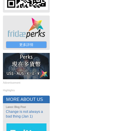
更多詳情
Advertisement
Highlights
MORE ABOUT US
Latest Blog Post
Change is not always a
bad thing (Jan 1)