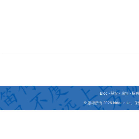
Blog
-
關於
-
廣告
-
招
© 版權所有 2026 fridae.a