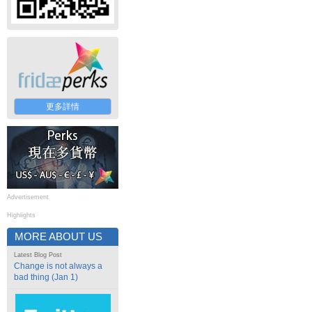
更多詳情
Advertisement
Highlights
MORE ABOUT US
Latest Blog Post
Change is not always a
bad thing (Jan 1)