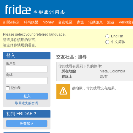
新聞&特寫
時尚娛樂
Money
交友社區
家族
活動訊息
旅遊
Perks會
Please select your preferred language.
English
請選擇你慣用的語言。
中文简体
请选择你惯用的语言。
登入
交友社區 : 搜尋
用戶名
你的搜尋有用到下列的條件:
所在地點
Meta, Colombia
密碼
在線上
是/有
很抱歉，你的搜尋沒有結果。
記住我
取回遺失的密碼
初到 FRIDAE？
免費加入