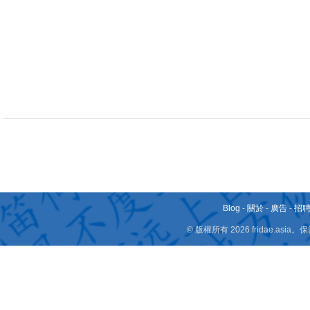
Blog
-
關於
-
廣告
-
招
© 版權所有 2026 fridae.a