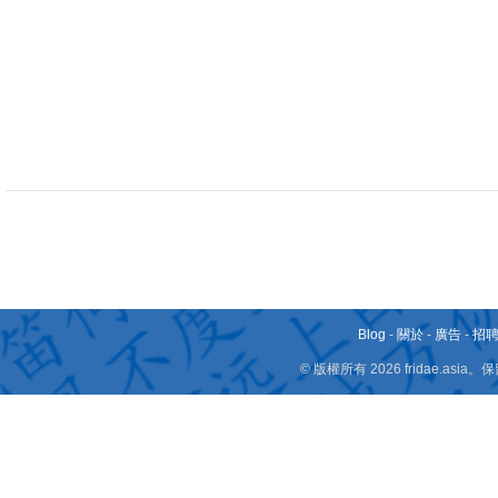
Blog
-
關於
-
廣告
-
招
© 版權所有 2026 fridae.a