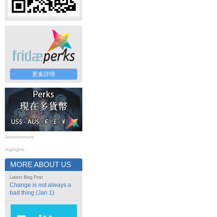
更多詳情
Advertisement
Highlights
MORE ABOUT US
Latest Blog Post
Change is not always a
bad thing (Jan 1)