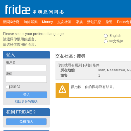
新聞&特寫
時尚娛樂
Money
交友社區
家族
活動訊息
旅遊
Perks會
Please select your preferred language.
English
請選擇你慣用的語言。
中文简体
请选择你惯用的语言。
登入
交友社區 : 搜尋
用戶名
你的搜尋有用到下列的條件:
所在地點
Idah, Nassarawa, Ni
密碼
旅客
1
很抱歉，你的搜尋沒有結果。
記住我
取回遺失的密碼
初到 FRIDAE？
免費加入