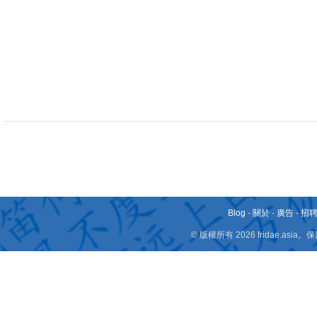
Blog
-
關於
-
廣告
-
招
© 版權所有 2026 fridae.a