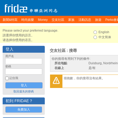
新聞&特寫
時尚娛樂
Money
交友社區
家族
活動訊息
旅遊
Perks會
Please select your preferred language.
English
請選擇你慣用的語言。
中文简体
请选择你惯用的语言。
登入
交友社區 : 搜尋
用戶名
你的搜尋有用到下列的條件:
所在地點
Duisburg, Nordrhei
密碼
在線上
是/有
很抱歉，你的搜尋沒有結果。
記住我
取回遺失的密碼
初到 FRIDAE？
免費加入