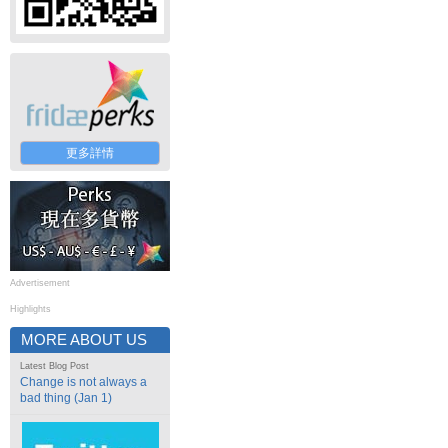
更多詳情
Advertisement
Highlights
MORE ABOUT US
Latest Blog Post
Change is not always a
bad thing (Jan 1)