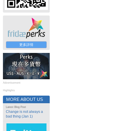
更多詳情
Advertisement
Highlights
MORE ABOUT US
Latest Blog Post
Change is not always a
bad thing (Jan 1)