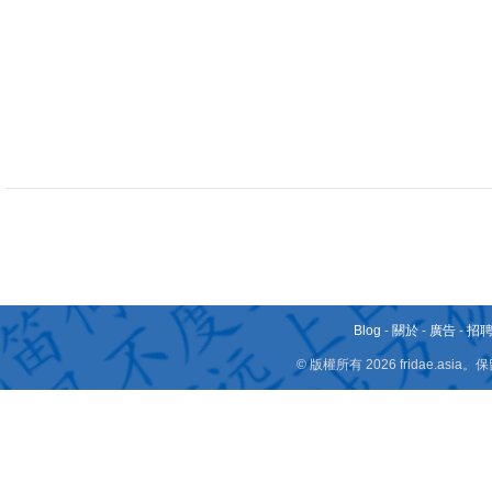
Blog
-
關於
-
廣告
-
招
© 版權所有 2026 fridae.a