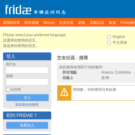
新聞&特寫
時尚娛樂
Money
交友社區
家族
活動訊息
旅遊
Perks會
Please select your preferred language.
English
請選擇你慣用的語言。
中文简体
请选择你惯用的语言。
登入
交友社區 : 搜尋
用戶名
你的搜尋有用到下列的條件:
所在地點
Arauca, Colombia
密碼
在線上
是/有
很抱歉，你的搜尋沒有結果。
記住我
取回遺失的密碼
初到 FRIDAE？
免費加入